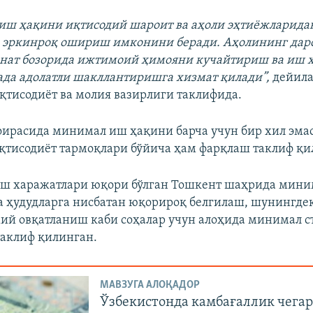
иш ҳақини иқтисодий шароит ва аҳоли эҳтиёжларида
а эркинроқ ошириш имконини беради. Аҳолининг да
нат бозорида ижтимоий ҳимояни кучайтириш ва иш 
да адолатли шакллантиришга хизмат қилади”,
дейил
қтисодиёт ва молия вазирлиги таклифида.
оирасида минимал иш ҳақини барча учун бир хил эмас
иқтисодиёт тармоқлари бўйича ҳам фарқлаш таклиф қ
аш харажатлари юқори бўлган Тошкент шаҳрида мин
 ҳудудларга нисбатан юқорироқ белгилаш, шунингде
мий овқатланиш каби соҳалар учун алоҳида минимал с
аклиф қилинган.
МАВЗУГА АЛОҚАДОР
Ўзбекистонда камбағаллик чега