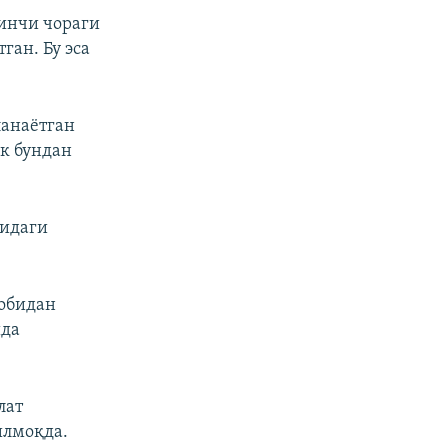
ринчи чораги
ган. Бу эса
ланаётган
к бундан
сидаги
собидан
шда
лат
илмоқда.