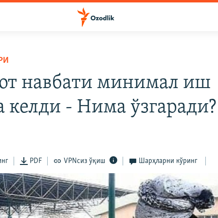
РИ
от навбати минимал иш
а келди - Нима ўзгаради?
инг
PDF
VPNсиз ўқиш
Шарҳларни кўринг