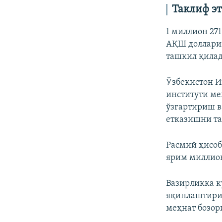
Таклиф э
1 миллион 27
АҚШ доллариг
ташкил қилад
Ўзбекистон И
институти ме
ўзгартириш в
етказишни та
Расмий ҳисоб
ярим миллион
Вазирликка к
яқинлаштири
меҳнат бозор