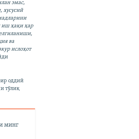
лан эмас,
 хусусий
омадларини
 иш ҳақи ҳар
белгиланиши,
ция ва
зкур ислоҳот
йди
бир оддий
и тўлиқ
ки минг