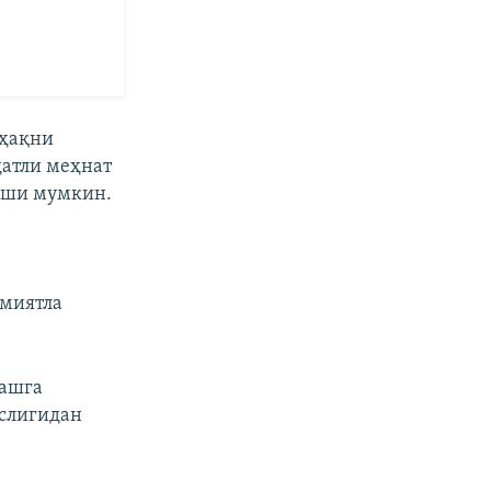
 ҳақни
датли меҳнат
иши мумкин.
умиятла
лашга
аслигидан