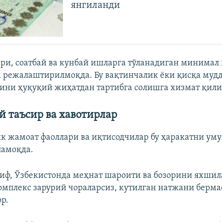
янгиланди
ри, соатбай ва кунбай ишларга тўланадиган минимал
 режалаштирилмоқда. Бу вақтинчалик ёки қисқа муд
ини ҳуқуқий жиҳатдан тартибга солишга хизмат қил
 таъсир ва хавотирлар
к жамоат фаоллари ва иқтисодчилар бу ҳаракатни ум
ламоқда.
лиф, Ўзбекистонда меҳнат шароити ва бозорини яхши
омплекс зарурий чораларсиз, кутилган натжани берм
р.