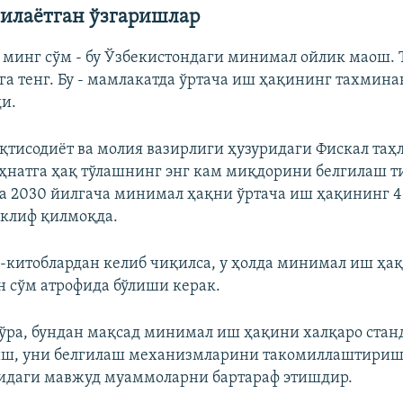
тилаётган ўзгаришлар
1 минг сўм - бу Ўзбекистондаги минимал ойлик маош.
а тенг. Бу - мамлакатда ўртача иш ҳақининг тахмина
и.
қтисодиёт ва молия вазирлиги ҳузуридаги Фискал таҳ
ҳнатга ҳақ тўлашнинг энг кам миқдорини белгилаш 
а 2030 йилгача минимал ҳақни ўртача иш ҳақининг 4
клиф қилмоқда.
-китоблардан келиб чиқилса, у ҳолда минимал иш ҳа
 сўм атрофида бўлиши керак.
ўра, бундан мақсад минимал иш ҳақини халқаро стан
ш, уни белгилаш механизмларини такомиллаштириш
идаги мавжуд муаммоларни бартараф этишдир.