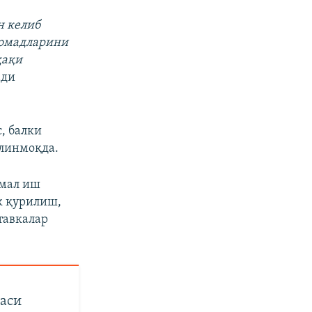
н келиб
ромадларини
ҳақи
ади
, балки
илинмоқда.
имал иш
к қурилиш,
тавкалар
раси