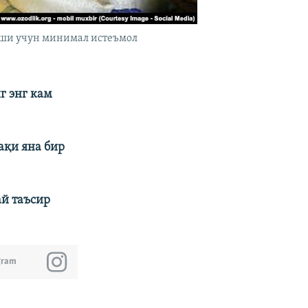
киши учун минимал истеъмол
г энг кам
ақи яна бир
ай таъсир
gram