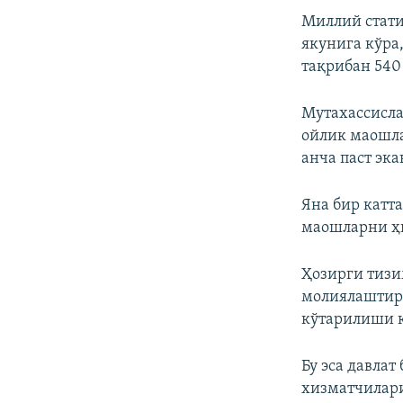
Миллий стати
якунига кўра,
тақрибан 540
Мутахассисла
ойлик маошла
анча паст эк
Яна бир катт
маошларни ҳ
Ҳозирги тизи
молиялаштири
кўтарилиши к
Бу эса давла
хизматчилари