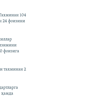
 Тахминан 104
н 24 фоизини
лиллар
тизимини
0 фоизига
қи тахминан 2
дартларга
 ҳамда