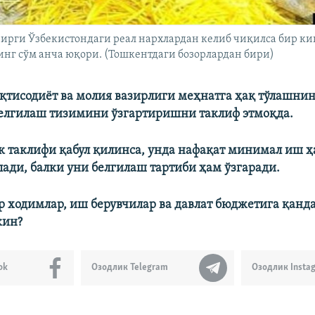
озирги Ўзбекистондаги реал нархлардан келиб чиқилса бир 
инг сўм анча юқори. (Тошкентдаги бозорлардан бири)
қтисодиёт ва молия вазирлиги меҳнатга ҳақ тўлашнин
елгилаш тизимини ўзгартиришни таклиф этмоқда.
к таклифи қабул қилинса, унда нафақат минимал иш ҳ
ади, балки уни белгилаш тартиби ҳам ўзгаради.
р ходимлар, иш берувчилар ва давлат бюджетига қанд
кин?
ok
Озодлик Telegram
Озодлик Insta