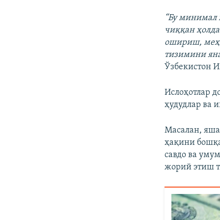
“Бу минимал 
чиққан ҳолд
ошириш, меҳ
тизимини яна
Ўзбекистон И
Ислоҳотлар д
ҳудудлар ва 
Масалан, яш
ҳақини бошқа
савдо ва уму
жорий этиш т