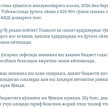
стика қўмитаси маълумотларига асосан, 2026 йил би
 Ўзбекистонда ўртача ойлик 6 825 900 сўмни ташкил эт
 АҚШ долларига тенг.
р бу рақам пойтахт Тошкент ва саноат ҳудудларида тў
рга мос келиши, қишлоқ ҳудудларида эса ўртача ойли
анини айтишади.
а ўзгариш сифатида минимал иш ҳақини бюджет соҳа
исоблаш базасидан ажратиш экани айтилмоқда.
мда минимал иш ҳақи оширилса, давлат бюджети ҳи
ладиган соҳаларда ҳам иш ҳақлари автоматик рави
ерак бўлади.
т бюджетига қўшимча юк бўлиши мумкин. Шу боис, дав
 учун алоҳида тариф базасини жорий этиш таклиф эт