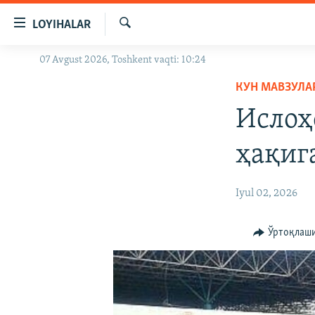
Линклар
LOYIHALAR
Бош
мавзуларга
Излаш
07 Avgust 2026, Toshkent vaqti: 10:24
OZODLIK SURISHTIRUVLARI
ўтинг
Асосий
КУН МАВЗУЛА
OZODVIDEO
навигацияга
Ислоҳ
OZODARXIV
ўтинг
Қидиришга
ҳақиг
ўтинг
Iyul 02, 2026
Ўртоқлаш