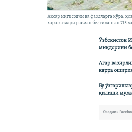
Аксар иқтисодчи ва фаолларга кўра, ҳ
харажатлари расман белгиланган 715 м
Ўзбекистон И
миқдорини б
Агар вазирли
карра оширил
Бу ўзгаришла
қилиши мум
Озодлик Facebo