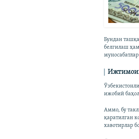
Бундан ташқа
белгилаш ҳам
муносабатлар
Ижтимоий
Ўзбекистонли
ижобий баҳо
Аммо, бу так
қаратилган к
хавотирлар бо