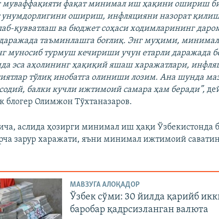
г муваффақияти фақат минимал иш ҳақини ошириш би
 унумдорлигини ошириш, инфляцияни назорат қилиш,
лаб-қувватлаш ва бюджет соҳаси ходимларининг дар
даражада таъминлашга боғлиқ. Энг муҳими, минимал
г муносиб турмуш кечириши учун етарли даражада 
да эса аҳолининг ҳақиқий яшаш харажатлари, инфля
сиятлар тўлиқ инобатга олиниши лозим. Ана шунда ма
содий, балки кучли ижтимоий самара ҳам беради”,
де
к блогер Олимжон Тўхтаназаров.
ча, аслида ҳозирги минимал иш ҳақи Ўзбекистонда 
ча зарур харажати, яъни минимал ижтимоий саватин
МАВЗУГА АЛОҚАДОР
Ўзбек сўми: 30 йилда қарийб ик
баробар қадрсизланган валюта