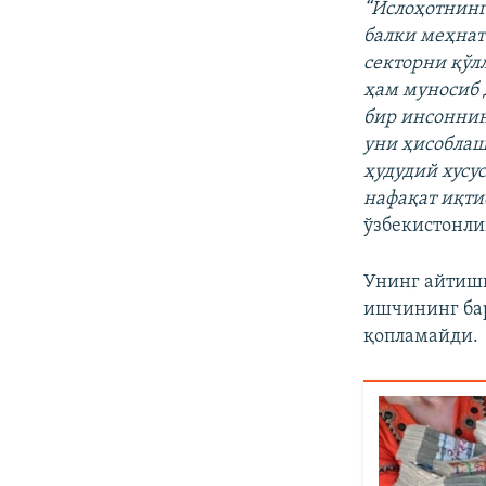
“Ислоҳотнин
балки меҳнат
секторни қўл
ҳам муносиб 
бир инсоннин
уни ҳисоблаш
ҳудудий хусу
нафақат иқти
ўзбекистонли
Унинг айтиши
ишчининг бар
қопламайди.