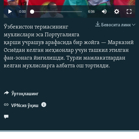
Auto
0:00
6:06
240p
Бевосита линк
Ўзбекистон термасининг
360p
мухлислари эса Португалияга
қарши учрашув арафасида бир жойга — Марказий
480p
Auto
240p
360p
480p
Осиёдан келган меҳмонлар учун ташкил этилган
720p
фан-зонага йиғилишди. Турли мамлакатлардан
720p
1080p
1080p
келган мухлисларга албатта ош тортилди.
Ўртоқлашинг
VPNсиз ўқиш