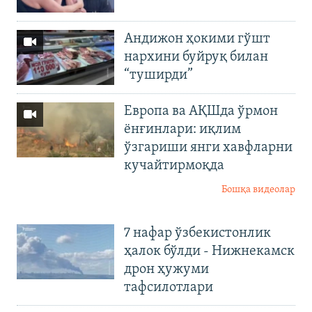
Андижон ҳокими гўшт
нархини буйруқ билан
“туширди”
Европа ва АҚШда ўрмон
ёнғинлари: иқлим
ўзгариши янги хавфларни
кучайтирмоқда
Бошқа видеолар
7 нафар ўзбекистонлик
ҳалок бўлди - Нижнекамск
дрон ҳужуми
тафсилотлари