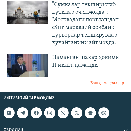
"Сумкалар текширилиб,
қутилар очилмоқда":
Москвадаги портлашдан
сўнг марказий осиёлик
курьерлар текширувлар
кучайганини айтмоқда.
Наманган шаҳар ҳокими
11 йилга қамалди
Бошқа мақолалар
ИЖТИМОИЙ ТАРМОҚЛАР
ОЗОДЛИК