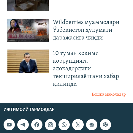
Wildberries муаммолари
Ўзбекистон ҳукумати
даражасига чиқди
10 туман ҳокими
коррупцияга
алоқадорлиги
текширилаётгани хабар
қилинди
Бошқа мақолалар
ИЖТИМОИЙ ТАРМОҚЛАР