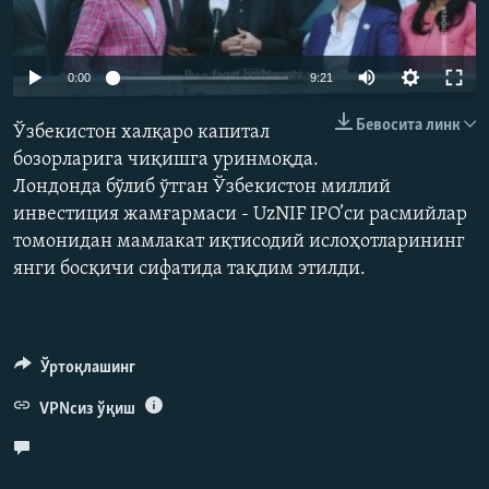
Auto
0:00
9:21
240p
Бевосита линк
Ўзбекистон халқаро капитал
360p
бозорларига чиқишга уринмоқда.
Лондонда бўлиб ўтган Ўзбекистон миллий
480p
Auto
240p
360p
480p
инвестиция жамғармаси - UzNIF IPO’си расмийлар
720p
томонидан мамлакат иқтисодий ислоҳотларининг
720p
1080p
1080p
янги босқичи сифатида тақдим этилди.
Ўртоқлашинг
VPNсиз ўқиш