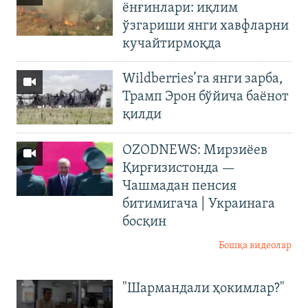
ёнғинлари: иқлим
ўзгариши янги хавфларни
кучайтирмоқда
Wildberries’га янги зарба,
Трамп Эрон бўйича баёнот
қилди
OZODNEWS: Мирзиёев
Қирғизистонда —
Чашмадан пенсия
битимигача | Украинага
босқин
Бошқа видеолар
"Шармандали ҳокимлар?"