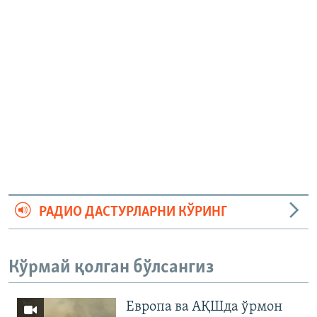
РАДИО ДАСТУРЛАРНИ КЎРИНГ
Кўрмай қолган бўлсангиз
Европа ва АҚШда ўрмон