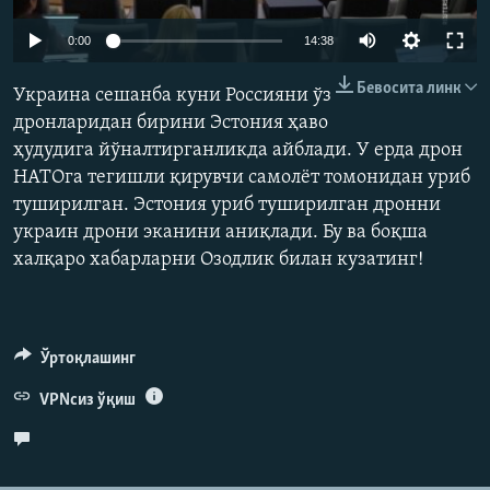
Auto
0:00
14:38
240p
Бевосита линк
Украина сешанба куни Россияни ўз
360p
дронларидан бирини Эстония ҳаво
ҳудудига йўналтирганликда айблади. У ерда дрон
480p
Auto
240p
360p
480p
НАТОга тегишли қирувчи самолёт томонидан уриб
720p
туширилган. Эстония уриб туширилган дронни
720p
1080p
1080p
украин дрони эканини аниқлади. Бу ва боқша
халқаро хабарларни Озодлик билан кузатинг!
Ўртоқлашинг
VPNсиз ўқиш