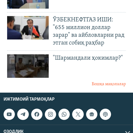
ЎЗБЕКНЕФТГАЗ ИШИ:
"655 миллион доллар
зарар" ва айбловларни рад
этган собиқ раҳбар
"Шармандали ҳокимлар?"
Бошқа мақолалар
ИЖТИМОИЙ ТАРМОҚЛАР
ОЗОДЛИК