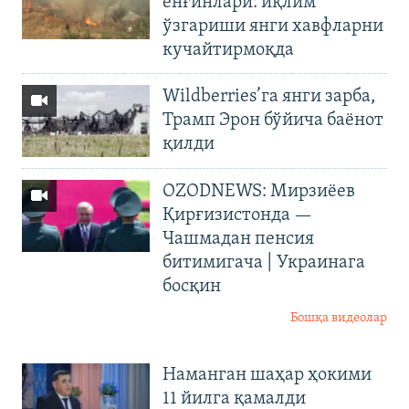
ёнғинлари: иқлим
ўзгариши янги хавфларни
кучайтирмоқда
Wildberries’га янги зарба,
Трамп Эрон бўйича баёнот
қилди
OZODNEWS: Мирзиёев
Қирғизистонда —
Чашмадан пенсия
битимигача | Украинага
босқин
Бошқа видеолар
Наманган шаҳар ҳокими
11 йилга қамалди