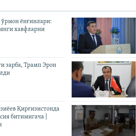
 ўрмон ёнғинлари:
янги хавфларни
ги зарба, Трамп Эрон
илди
иёев Қирғизистонда
ия битимигача |
н