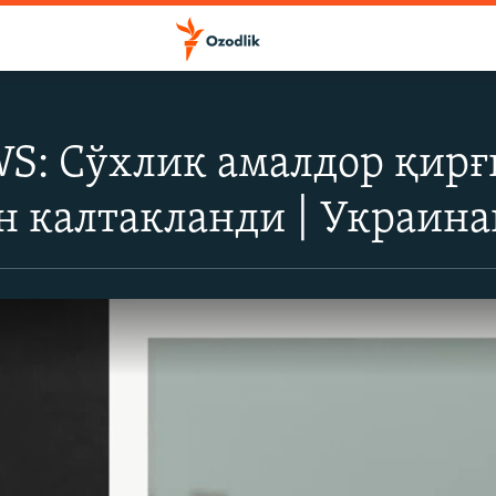
: Сўхлик амалдор қирғи
 калтакланди | Украина