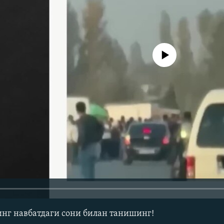
Айни дамда медиа-манба мавжу
г навбатдаги сони билан танишинг!