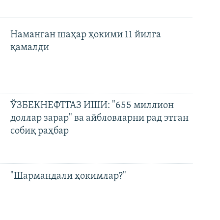
Наманган шаҳар ҳокими 11 йилга
қамалди
ЎЗБЕКНЕФТГАЗ ИШИ: "655 миллион
доллар зарар" ва айбловларни рад этган
собиқ раҳбар
"Шармандали ҳокимлар?"