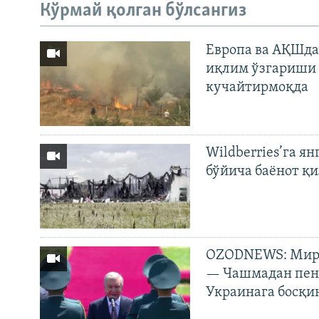
Кўрмай қолган бўлсангиз
Европа ва АҚШда
иқлим ўзгариши 
кучайтирмоқда
Wildberries’га ян
бўйича баёнот қ
OZODNEWS: Мирз
— Чашмадан пенс
Украинага босқи