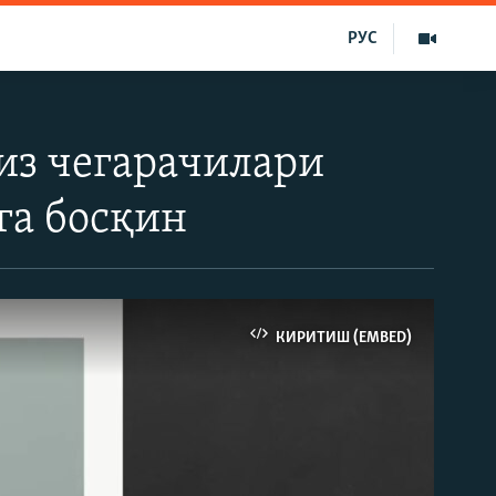
РУС
з чегарачилари
га босқин
КИРИТИШ (EMBED)