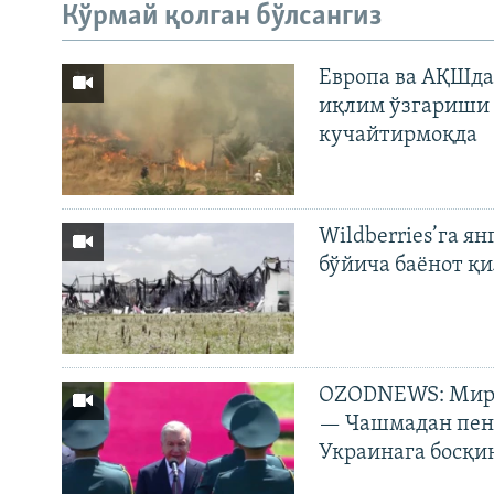
Кўрмай қолган бўлсангиз
Европа ва АҚШда
иқлим ўзгариши 
кучайтирмоқда
Wildberries’га ян
бўйича баёнот қ
OZODNEWS: Мирз
— Чашмадан пенс
Украинага босқи