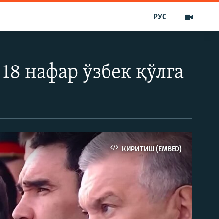
РУС
8 нафар ўзбек қўлга
КИРИТИШ (EMBED)