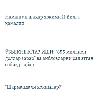
Наманган шаҳар ҳокими 11 йилга
қамалди
ЎЗБЕКНЕФТГАЗ ИШИ: "655 миллион
доллар зарар" ва айбловларни рад этган
собиқ раҳбар
"Шармандали ҳокимлар?"