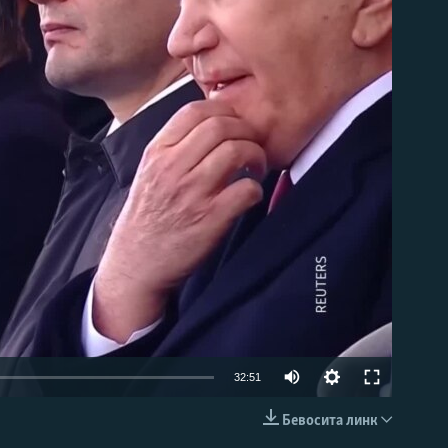
д эмас
Auto
32:51
240p
Бевосита линк
КИРИТИШ (EMBED)
360p