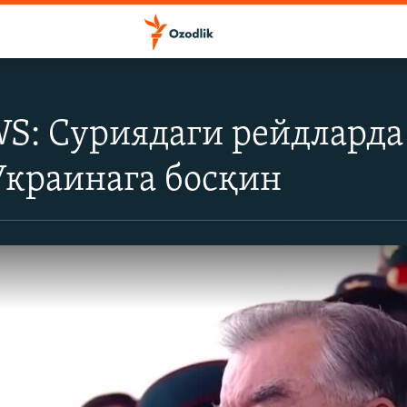
 Суриядаги рейдларда 1
Украинага босқин