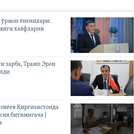
 ўрмон ёнғинлари:
янги хавфларни
ги зарба, Трамп Эрон
илди
иёев Қирғизистонда
ия битимигача |
н