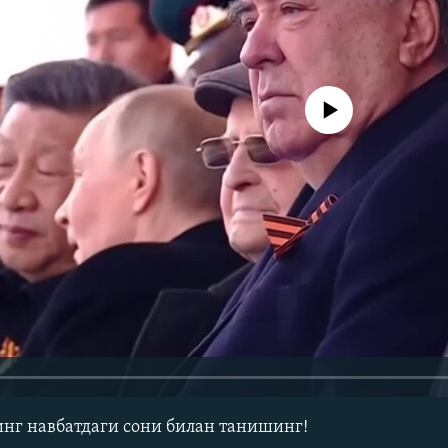
Айни дамда медиа-манба мавжу
г навбатдаги сони билан танишинг!