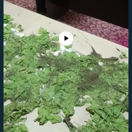
Айни дамда медиа-манба мавжуд эмас