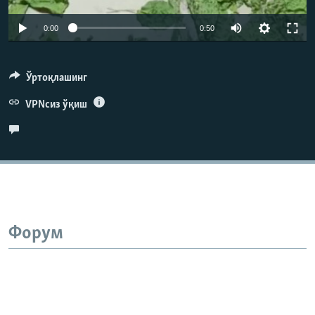
Auto
0:00
0:50
240p
360p
Ўртоқлашинг
480p
VPNсиз ўқиш
720p
1080p
Форум
Auto
240p
360p
480p