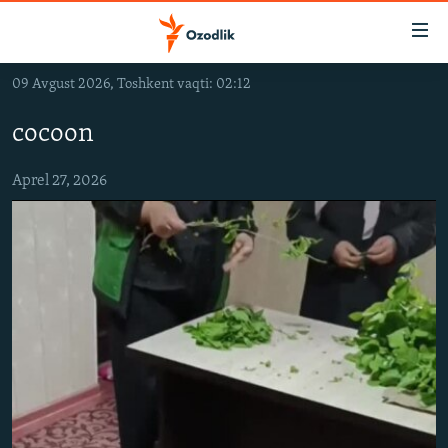
Линклар
Бош
мавзуларга
09 Avgust 2026, Toshkent vaqti: 02:12
ўтинг
OZODLIK SURISHTIRUVLARI
Асосий
cocoon
OZODVIDEO
навигацияга
ўтинг
OZODARXIV
Aprel 27, 2026
Қидиришга
ўтинг
На русском
ИЖТИМОИЙ ТАРМОҚЛАР
Озодлик бошқа тилларда