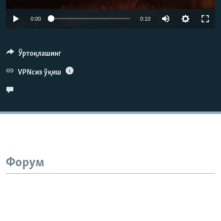
Auto
0:00
0:10
240p
360p
Ўртоқлашинг
480p
VPNсиз ўқиш
720p
Форум
Auto
240p
360p
480p