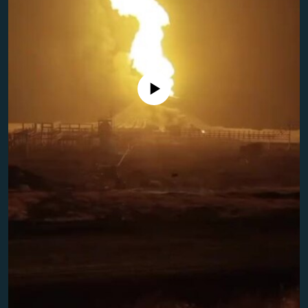
Айни дамда медиа-манба мавжуд эмас