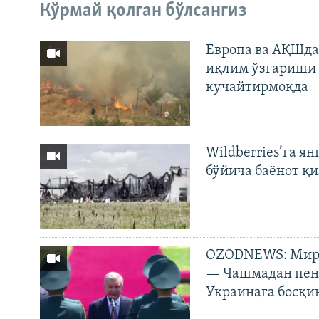
Кўрмай қолган бўлсангиз
Европа ва АҚШда
иқлим ўзгариши 
кучайтирмоқда
Wildberries’га ян
бўйича баёнот қ
OZODNEWS: Мирз
— Чашмадан пенс
Украинага босқи