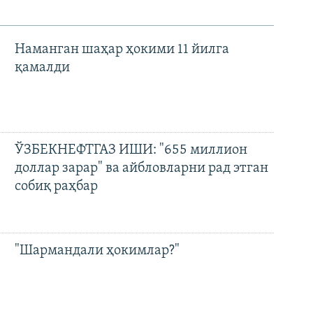
Наманган шаҳар ҳокими 11 йилга
қамалди
ЎЗБЕКНЕФТГАЗ ИШИ: "655 миллион
доллар зарар" ва айбловларни рад этган
собиқ раҳбар
"Шармандали ҳокимлар?"