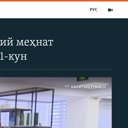
РУС
ий меҳнат
1-кун
КИРИТИШ (EMBED)