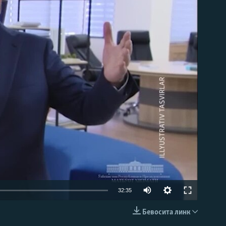
д эмас
Auto
32:35
240p
Бевосита линк
КИРИТИШ (EMBED)
360p