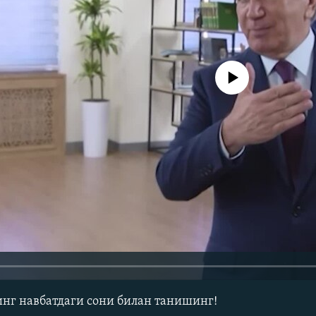
Айни дамда медиа-манба мавжу
г навбатдаги сони билан танишинг!