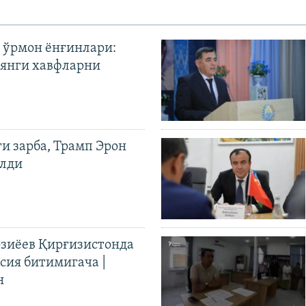
 ўрмон ёнғинлари:
янги хавфларни
ги зарба, Трамп Эрон
илди
иёев Қирғизистонда
ия битимигача |
н