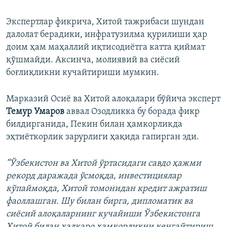
Экспертлар фикрича, Хитой тажрибаси шундан
далолат берадики, инфратузилма қурилиши ҳар
доим ҳам маҳаллий иқтисодиётга катта қиймат
қўшмайди. Аксинча, молиявий ва сиёсий
боғлиқликни кучайтириши мумкин.
Марказий Осиё ва Хитой алоқалари бўйича эксперт
Темур Умаров
аввал Озодликка бу борада фикр
билдирганида, Пекин билан ҳамкорликда
эҳтиёткорлик зарурлиги ҳақида гапирган эди.
“Ўзбекистон ва Хитой ўртасидаги савдо ҳажми
рекорд даражада ўсмоқда, инвестициялар
кўпаймоқда, Хитой томонидан кредит ажратиш
фаоллашган. Шу билан бирга, дипломатик ва
сиёсий алоқаларнинг кучайиши Ўзбекистонга
Хитой билан халқаро ҳамкорликни кенгайтириш