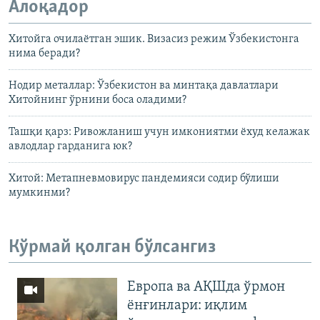
Алоқадор
Хитойга очилаётган эшик. Визасиз режим Ўзбекистонга
нима беради?
Нодир металлар: Ўзбекистон ва минтақа давлатлари
Хитойнинг ўрнини боса оладими?
Ташқи қарз: Ривожланиш учун имкониятми ёхуд келажак
авлодлар гарданига юк?
Хитой: Метапневмовирус пандемияси содир бўлиши
мумкинми?
Кўрмай қолган бўлсангиз
Европа ва АҚШда ўрмон
ёнғинлари: иқлим