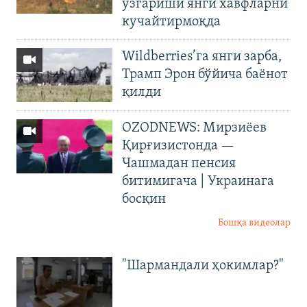
ўзгариши янги хавфларни
кучайтирмоқда
Wildberries’га янги зарба,
Трамп Эрон бўйича баёнот
қилди
OZODNEWS: Мирзиёев
Қирғизистонда —
Чашмадан пенсия
битимигача | Украинага
босқин
Бошқа видеолар
"Шармандали ҳокимлар?"