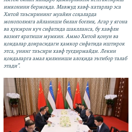
имконини бермоқда. Мавжуд хавф-хатарлар эса
Хитой таъсирининг муайян соҳаларда
монополияга айланиши билан боғлиқ. Агар у ягона
ва ҳукмрон куч сифатида шаклланса, бу хавфли
вазият яратиши мумкин. Аммо Хитой қонун ва
қоидалар доирасидаги ҳамкор сифатида иштирок
этса, унинг таъсири хавф туғдирмайди. Лекин
қоидаларга амал қилиниши алоҳида эътибор талаб
этади”.