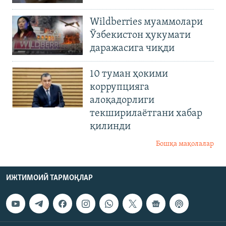
Wildberries муаммолари
Ўзбекистон ҳукумати
даражасига чиқди
10 туман ҳокими
коррупцияга
алоқадорлиги
текширилаётгани хабар
қилинди
Бошқа мақолалар
ИЖТИМОИЙ ТАРМОҚЛАР