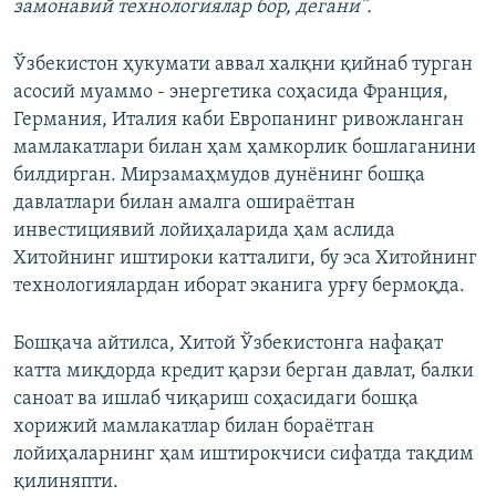
замонавий технологиялар бор, дегани”.
Ўзбекистон ҳукумати аввал халқни қийнаб турган
асосий муаммо - энергетика соҳасида Франция,
Германия, Италия каби Европанинг ривожланган
мамлакатлари билан ҳам ҳамкорлик бошлаганини
билдирган. Мирзамаҳмудов дунёнинг бошқа
давлатлари билан амалга ошираётган
инвестициявий лойиҳаларида ҳам аслида
Хитойнинг иштироки катталиги, бу эса Хитойнинг
технологиялардан иборат эканига урғу бермоқда.
Бошқача айтилса, Хитой Ўзбекистонга нафақат
катта миқдорда кредит қарзи берган давлат, балки
саноат ва ишлаб чиқариш соҳасидаги бошқа
хорижий мамлакатлар билан бораётган
лойиҳаларнинг ҳам иштирокчиси сифатда тақдим
қилиняпти.