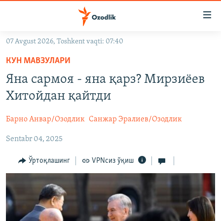
Линклар
Бош
мавзуларга
07 Avgust 2026, Toshkent vaqti: 07:40
ўтинг
OZODLIK SURISHTIRUVLARI
Асосий
КУН МАВЗУЛАРИ
OZODVIDEO
навигацияга
Яна сармоя - яна қарз? Мирзиёев
ўтинг
OZODARXIV
Хитойдан қайтди
Қидиришга
ўтинг
На русском
Барно Анвар/Озодлик
Санжар Эралиев/Озодлик
Sentabr 04, 2025
ИЖТИМОИЙ ТАРМОҚЛАР
Ўртоқлашинг
VPNсиз ўқиш
Озодлик бошқа тилларда