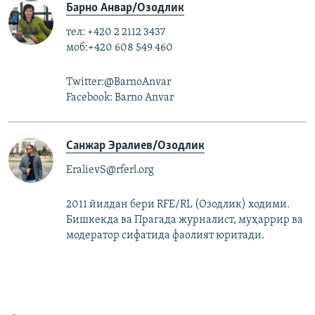
Барно Анвар/Озодлик
тел: +420 2 2112 3437
моб:+420 608 549 460
Twitter:@BarnoAnvar
Facebook: Barno Anvar
Санжар Эралиев/Озодлик
EralievS@rferl.org
2011 йилдан бери RFE/RL (Озодлик) ходими.
Бишкекда ва Прагада журналист, муҳаррир ва
модератор сифатида фаолият юритади.