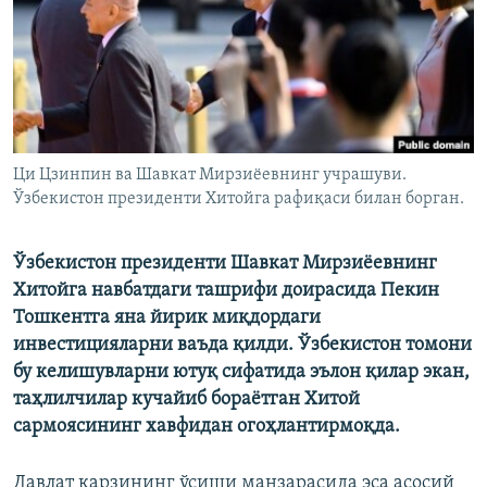
Ци Цзинпин ва Шавкат Мирзиёевнинг учрашуви.
Ўзбекистон президенти Хитойга рафиқаси билан борган.
Ўзбекистон президенти Шавкат Мирзиёевнинг
Хитойга навбатдаги ташрифи доирасида Пекин
Тошкентга яна йирик миқдордаги
инвестицияларни ваъда қилди. Ўзбекистон томони
бу келишувларни ютуқ сифатида эълон қилар экан,
таҳлилчилар кучайиб бораётган Хитой
сармоясининг хавфидан огоҳлантирмоқда.
Давлат қарзининг ўсиши манзарасида эса асосий