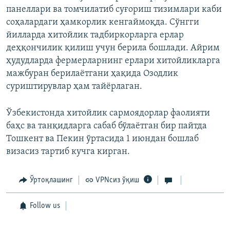
панеллари ва томчилатиб суғориш тизимлари каби
соҳалардаги ҳамкорлик кенгаймоқда. Сўнгги
йилларда хитойлик тадбиркорларга ерлар
деҳқончилик қилиш учун берила бошлади. Айрим
ҳудудларда фермерларнинг ерлари хитойликларга
мажбуран берилаётгани ҳақида Озодлик
суриштирувлар ҳам тайёрлаган.
Ўзбекистонда хитойлик сармоядорлар фаолияти
баҳс ва танқидларга сабаб бўлаётган бир пайтда
Тошкент ва Пекин ўртасида 1 июндан бошлаб
визасиз тартиб кучга кирган.
Ўртоқлашинг
VPNсиз ўқиш
Follow us