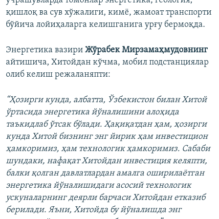
учрашувларда томонлар энергетика, геология,
қишлоқ ва сув хўжалиги, кимё, жамоат транспорти
бўйича лойиҳаларга келишганига урғу бермоқда.
Энергетика вазири
Жўрабек Мирзамаҳмудовнинг
айтишича, Хитойдан кўчма, мобил подстанциялар
олиб келиш режаланяпти:
“Ҳозирги кунда, албатта, Ўзбекистон билан Хитой
ўртасида энергетика йўналишини алоҳида
таъкидлаб ўтсак бўлади. Ҳақиқатдан ҳам, ҳозирги
кунда Хитой бизнинг энг йирик ҳам инвестицион
ҳамкоримиз, ҳам технологик ҳамкоримиз. Сабаби
шундаки, нафақат Хитойдан инвестиция келяпти,
балки қолган давлатлардан амалга оширилаётган
энергетика йўналишидаги асосий технологик
ускуналарнинг деярли барчаси Хитойдан етказиб
берилади. Яъни, Хитойда бу йўналишда энг