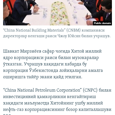
“China National Building Materials” (CNBM) компанияси
директорлар кенгаши раиси Чжоу Юйсян билан учрашув.
Шавкат Мирзиёев сафар чоғида Хитой миллий
ядро корпорацияси раиси билан музокаралар
ўтказган. Учрашув хақидаги хабарда бу
корпорация Ўзбекистонда лойиҳаларни амалга
оширишга тайёр экани қайд этилган.
“China National Petroleum Corporation” (CNPC) билан
инвестициявий ҳамкорликни кенгайтириш
хақидаги маълумотда Хитойнинг ушбу миллий
нефть-газ корпорациясининг бозор капиталлашуви