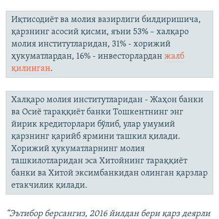
Иқтисодиёт ва молия вазирлиги билдиришича,
қарзнинг асосий қисми, яъни 53% – халқаро
молия институтларидан, 31% - хорижий
ҳукуматлардан, 16% - инвесторлардан
жалб
қилинган
.
Халқаро молия институтларидан - Жаҳон банки
ва Осиё тараққиёт банки Тошкентнинг энг
йирик кредиторлари бўлиб, улар умумий
қарзнинг қарийб ярмини ташкил қилади.
Хорижий ҳукуматларнинг молия
ташкилотларидан эса Хитойнинг тараққиёт
банки ва Хитой эксимбанкидан олинган қарзлар
етакчилик қилади.
“Эътибор берсангиз, 2016 йилдан бери қарз деярли