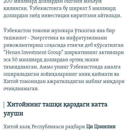
200 миллиард доллардан ошгани маълум
қилинган. Ўзбекистонга бу ширкат 5 миллиард
доллардан зиёд инвестиция киритгани айтилади.
Ўзбекистон томони музокара ўтказган яна бир
ташкилот - Энергетика ва инфратузилмани
ривожлантириш соҳасида етакчи деб кўрсатилган
“Henan Investment Group” ширкатининг активлари
эса 50 миллиард доллардан ортиқ экани
таъкидланган. Аммо унинг Ўзбекистонда амалга
ошириладиган лойиҳаларнинг аниқ қиймати ва
Хитой томонидан ажратиладиган маблағ миқдори
очиқланмаган.
Хитойнинг ташқи қарздаги катта
улуши
Хитой халқ Республикаси раҳбари
Ци Цзинпин