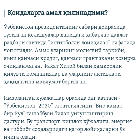
Қоидаларга амал қилинадими?
Ўзбекистон президентининг сафари доирасида
тузилган келишувлар ҳақидаги хабарлар давлат
раҳбари сайтида “истиқболли лойиҳалар” сифатида
чоп этилди. Аммо уларнинг молиявий таркиби,
яъни қанчаси кредит, қанчаси грант экани ҳозирча
очиқланмаган. Фақат Хитой билан ҳамкорлик
қилувчи компаниялар ва уларнинг активлари
ҳақидагина маълумот берилган.
Имзоланган ҳужжатлар орасида энг каттаси -
“Ўзбекистон–2030” стратегиясини “Бир камар -
бир йўл” ташаббуси билан уйғунлаштириш
дастури. Бу транспорт, қишлоқ хўжалиги, энергия
ва тиббиёт соҳаларидаги қатор лойиҳаларни ўз
ичига олади.