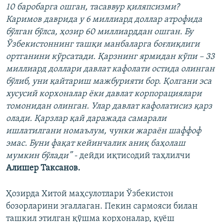
10 баробарга ошган, тасаввур қиляпсизми?
Каримов даврида у 6 миллиард доллар атрофида
бўлган бўлса, ҳозир 60 миллиарддан ошган. Бу
Ўзбекистоннинг ташқи манбаларга боғлиқлиги
ортганини кўрсатади. Қарзнинг ярмидан кўпи – 33
миллиард доллари давлат кафолати остида олинган
бўлиб, уни қайтариш мажбурияти бор. Қолгани эса
хусусий корхоналар ёки давлат корпорациялари
томонидан олинган. Улар давлат кафолатисиз қарз
олади. Қарзлар қай даражада самарали
ишлатилгани номаълум, чунки жараён шаффоф
эмас. Буни фақат кейинчалик аниқ баҳолаш
мумкин бўлади” -
дейди иқтисодий таҳлилчи
Алишер Таксанов.
Ҳозирда Хитой маҳсулотлари Ўзбекистон
бозорларини эгаллаган. Пекин сармояси билан
ташкил этилган қўшма корхоналар, қуёш