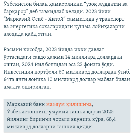
Ўзбекистон билан ҳамкорликни “узоқ муддатли ва
барқарор” деб таъкидлаб келади. 2023 йили
“Марказий Осиё - Хитой” саммитида у транспорт
ва энергетика соҳаларидаги қўшма лойиҳаларни
алоҳида қайд этган.
Расмий ҳисобда, 2023 йилда икки давлат
ўртасидаги савдо ҳажми 14 миллиард доллардан
ошган, 2024 йил бошидан эса 23 фоизга ўсди.
Инвестиция портфели 60 миллиард доллардан ўтиб,
64та янги лойиҳа 10 миллиард доллар маблағ билан
амалга оширилган.
Марказий банк
маълум қилишича
,
Ўзбекистоннинг умумий ташқи қарзи 2025
йилнинг биринчи чораги якунига кўра, 68,4
миллиард долларни ташкил қилди.