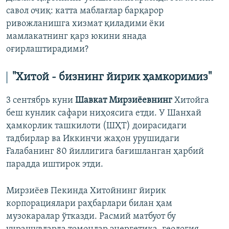
савол очиқ: катта маблағлар барқарор
ривожланишга хизмат қиладими ёки
мамлакатнинг қарз юкини янада
оғирлаштирадими?
"Хитой - бизнинг йирик ҳамкоримиз"
3 сентябрь куни
Шавкат Мирзиёевнинг
Хитойга
беш кунлик сафари ниҳоясига етди. У Шанхай
ҳамкорлик ташкилоти (ШҲТ) доирасидаги
тадбирлар ва Иккинчи жаҳон урушидаги
Ғалабанинг 80 йиллигига бағишланган ҳарбий
парадда иштирок этди.
Мирзиёев Пекинда Хитойнинг йирик
корпорациялари раҳбарлари билан ҳам
музокаралар ўтказди. Расмий матбуот бу