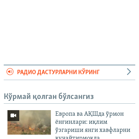
РАДИО ДАСТУРЛАРНИ КЎРИНГ
Кўрмай қолган бўлсангиз
Европа ва АҚШда ўрмон
ёнғинлари: иқлим
ўзгариши янги хавфларни
кучайтирмоқда