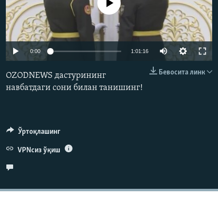
Айни дамда медиа-манба мавжуд эмас
Auto
0:00
1:01:16
240p
Бевосита линк
OZODNEWS дастурининг
360p
навбатдаги сони билан танишинг!
480p
Auto
240p
360p
480p
720p
720p
1080p
Ўртоқлашинг
1080p
VPNсиз ўқиш