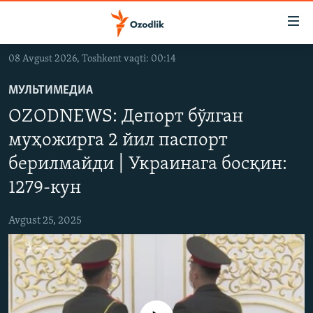
Линклар
Бош
мавзуларга
08 Avgust 2026, Toshkent vaqti: 00:14
ўтинг
OZODLIK SURISHTIRUVLARI
Асосий
МУЛЬТИМЕДИА
OZODVIDEO
навигацияга
OZODNEWS: Депорт бўлган
ўтинг
OZODARXIV
Қидиришга
муҳожирга 2 йил паспорт
ўтинг
берилмайди | Украинага босқин:
На русском
1279-кун
ИЖТИМОИЙ ТАРМОҚЛАР
Avgust 25, 2025
Озодлик бошқа тилларда