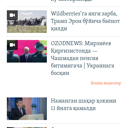
Wildberries’га янги зарба,
Трамп Эрон бўйича баёнот
қилди
OZODNEWS: Мирзиёев
Қирғизистонда —
Чашмадан пенсия
битимигача | Украинага
босқин
Бошқа видеолар
Наманган шаҳар ҳокими
11 йилга қамалди