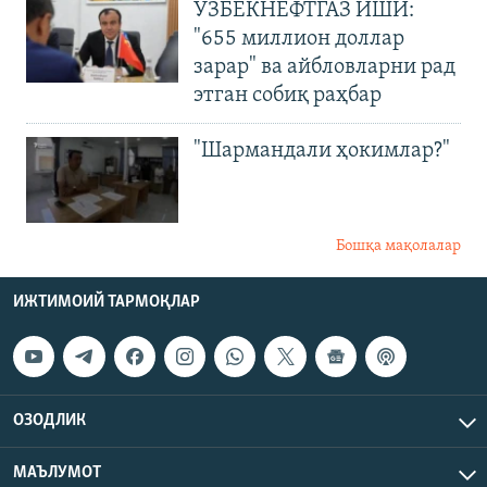
ЎЗБЕКНЕФТГАЗ ИШИ:
"655 миллион доллар
зарар" ва айбловларни рад
этган собиқ раҳбар
"Шармандали ҳокимлар?"
Бошқа мақолалар
ИЖТИМОИЙ ТАРМОҚЛАР
ОЗОДЛИК
МАЪЛУМОТ