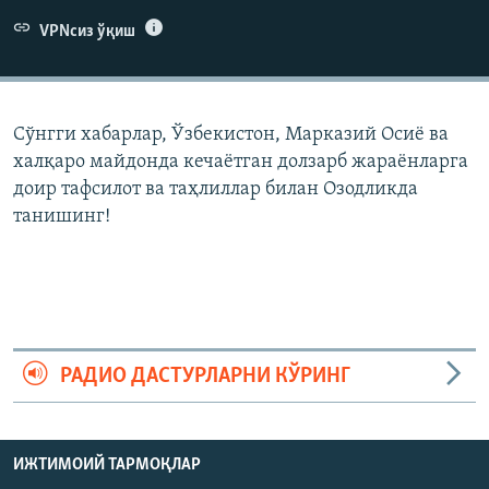
VPNсиз ўқиш
Сўнгги хабарлар, Ўзбекистон, Марказий Осиë ва
халқаро майдонда кечаëтган долзарб жараëнларга
доир тафсилот ва таҳлиллар билан Озодликда
танишинг!
РАДИО ДАСТУРЛАРНИ КЎРИНГ
ИЖТИМОИЙ ТАРМОҚЛАР