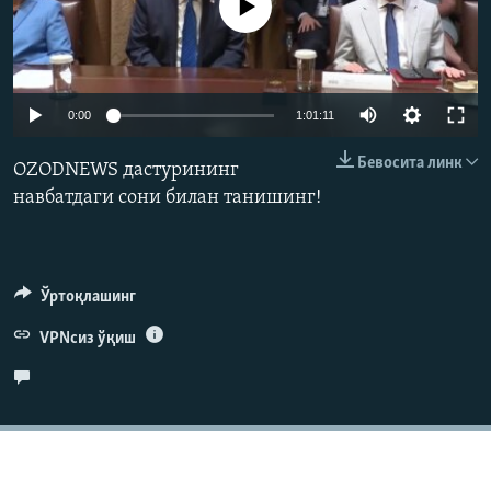
Айни дамда медиа-манба мавжуд эмас
Auto
0:00
1:01:11
240p
Бевосита линк
OZODNEWS дастурининг
360p
навбатдаги сони билан танишинг!
480p
Auto
240p
360p
480p
720p
720p
1080p
Ўртоқлашинг
1080p
VPNсиз ўқиш