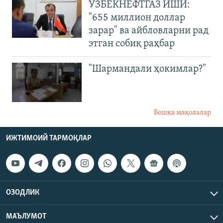
ЎЗБЕКНЕФТГАЗ ИШИ:
"655 миллион доллар
зарар" ва айбловларни рад
этган собиқ раҳбар
"Шармандали ҳокимлар?"
Бошқа мақолалар
ИЖТИМОИЙ ТАРМОҚЛАР
ОЗОДЛИК
МАЪЛУМОТ