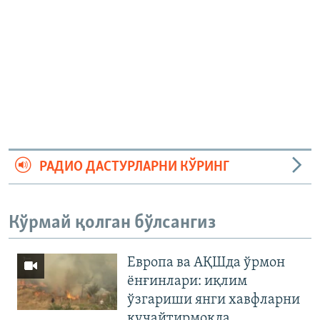
РАДИО ДАСТУРЛАРНИ КЎРИНГ
Кўрмай қолган бўлсангиз
Европа ва АҚШда ўрмон
ёнғинлари: иқлим
ўзгариши янги хавфларни
кучайтирмоқда