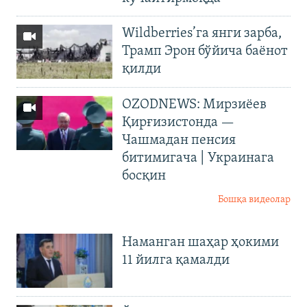
Wildberries’га янги зарба,
Трамп Эрон бўйича баёнот
қилди
OZODNEWS: Мирзиёев
Қирғизистонда —
Чашмадан пенсия
битимигача | Украинага
босқин
Бошқа видеолар
Наманган шаҳар ҳокими
11 йилга қамалди