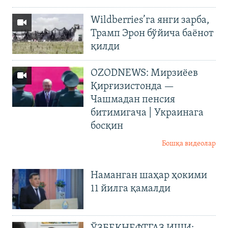
Wildberries’га янги зарба,
Трамп Эрон бўйича баёнот
қилди
OZODNEWS: Мирзиёев
Қирғизистонда —
Чашмадан пенсия
битимигача | Украинага
босқин
Бошқа видеолар
Наманган шаҳар ҳокими
11 йилга қамалди