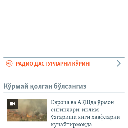
РАДИО ДАСТУРЛАРНИ КЎРИНГ
Кўрмай қолган бўлсангиз
Европа ва АҚШда ўрмон
ёнғинлари: иқлим
ўзгариши янги хавфларни
кучайтирмоқда