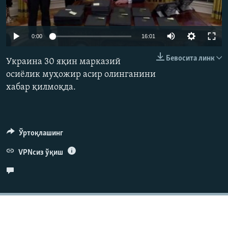
Auto
0:00
16:01
240p
Бевосита линк
Украина 30 яқин марказий
360p
осиёлик муҳожир асир олинганини
хабар қилмоқда.
480p
Auto
240p
360p
480p
720p
720p
1080p
1080p
Ўртоқлашинг
VPNсиз ўқиш