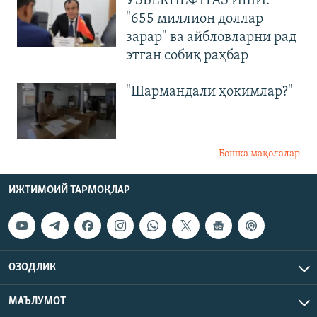
ЎЗБЕКНЕФТГАЗ ИШИ:
"655 миллион доллар
зарар" ва айбловларни рад
этган собиқ раҳбар
"Шармандали ҳокимлар?"
Бошқа мақолалар
ИЖТИМОИЙ ТАРМОҚЛАР
ОЗОДЛИК
МАЪЛУМОТ