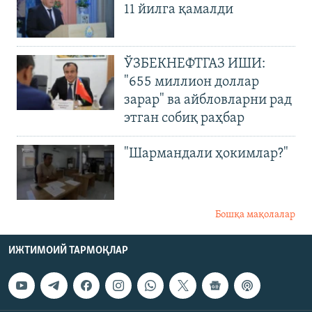
11 йилга қамалди
ЎЗБЕКНЕФТГАЗ ИШИ:
"655 миллион доллар
зарар" ва айбловларни рад
этган собиқ раҳбар
"Шармандали ҳокимлар?"
Бошқа мақолалар
ИЖТИМОИЙ ТАРМОҚЛАР