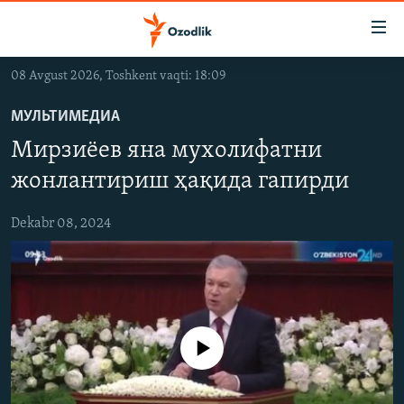
Линклар
Бош
мавзуларга
08 Avgust 2026, Toshkent vaqti: 18:09
ўтинг
OZODLIK SURISHTIRUVLARI
Асосий
МУЛЬТИМЕДИА
OZODVIDEO
навигацияга
Мирзиёев яна мухолифатни
ўтинг
OZODARXIV
Қидиришга
жонлантириш ҳақида гапирди
ўтинг
На русском
Dekabr 08, 2024
ИЖТИМОИЙ ТАРМОҚЛАР
Айни дамда медиа-манба мавжуд эмас
Озодлик бошқа тилларда