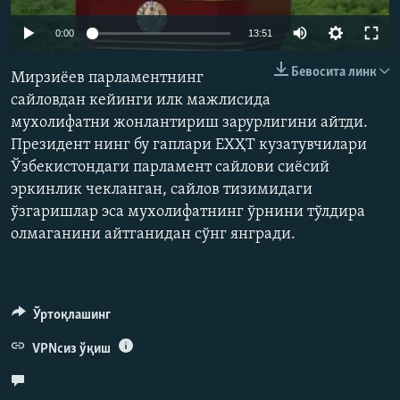
Auto
0:00
13:51
240p
Бевосита линк
Мирзиёев парламентнинг
360p
сайловдан кейинги илк мажлисида
мухолифатни жонлантириш зарурлигини айтди.
480p
Auto
240p
360p
480p
Президент нинг бу гаплари ЕХҲТ кузатувчилари
720p
Ўзбекистондаги парламент сайлови сиёсий
720p
1080p
1080p
эркинлик чекланган, сайлов тизимидаги
ўзгаришлар эса мухолифатнинг ўрнини тўлдира
олмаганини айтганидан сўнг янгради.
Ўртоқлашинг
VPNсиз ўқиш