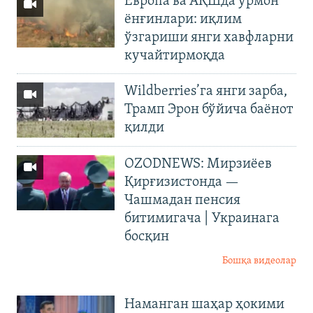
Европа ва АҚШда ўрмон
ёнғинлари: иқлим
ўзгариши янги хавфларни
кучайтирмоқда
Wildberries’га янги зарба,
Трамп Эрон бўйича баёнот
қилди
OZODNEWS: Мирзиёев
Қирғизистонда —
Чашмадан пенсия
битимигача | Украинага
босқин
Бошқа видеолар
Наманган шаҳар ҳокими