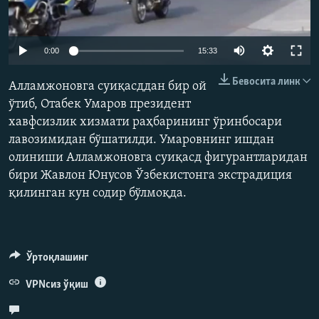
Auto
0:00
15:33
240p
Бевосита линк
Алламжоновга суиқасддан бир ой
360p
ўтиб, Отабек Умаров президент
хавфсизлик хизмати раҳбарининг ўринбосари
лавозимидан бўшатилди. Умаровнинг ишдан
Auto
240p
360p
олиниши Алламжоновга суиқасд фигурантларидан
бири Жавлон Юнусов Ўзбекистонга экстрадиция
қилинган кун содир бўлмоқда.
Ўртоқлашинг
VPNсиз ўқиш