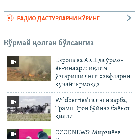
РАДИО ДАСТУРЛАРНИ КЎРИНГ
Кўрмай қолган бўлсангиз
Европа ва АҚШда ўрмон
ёнғинлари: иқлим
ўзгариши янги хавфларни
кучайтирмоқда
Wildberries’га янги зарба,
Трамп Эрон бўйича баёнот
қилди
OZODNEWS: Мирзиёев