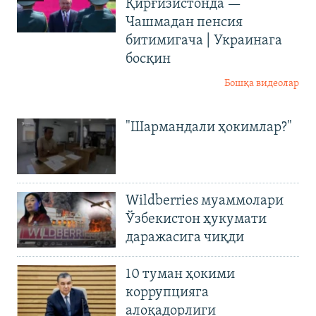
Қирғизистонда —
Чашмадан пенсия
битимигача | Украинага
босқин
Бошқа видеолар
"Шармандали ҳокимлар?"
Wildberries муаммолари
Ўзбекистон ҳукумати
даражасига чиқди
10 туман ҳокими
коррупцияга
алоқадорлиги