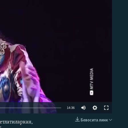
д эмас
Auto
14:36
240p
Бевосита линк
етлатиларкан,
КИРИТИШ (EMBED)
360p