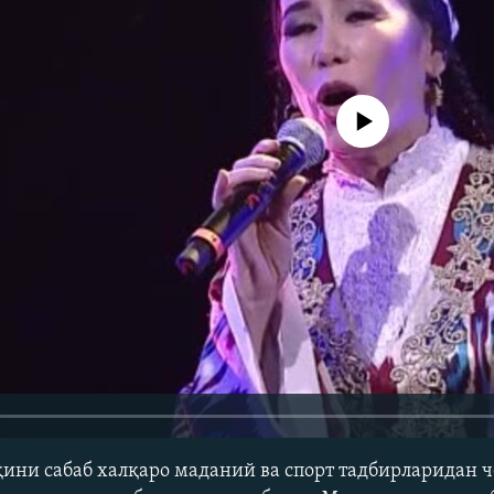
Айни дамда медиа-манба мавжу
қини сабаб халқаро маданий ва спорт тадбирларидан ч