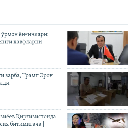
 ўрмон ёнғинлари:
янги хавфларни
ги зарба, Трамп Эрон
илди
иёев Қирғизистонда
ия битимигача |