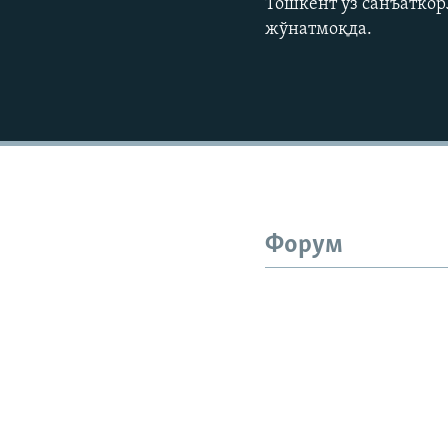
Тошкент ўз санъатко
жўнатмоқда.
Форум