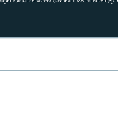
рларини давлат бюджети ҳисобидан Москвага концерт
Auto
240p
360p
720p
1080p