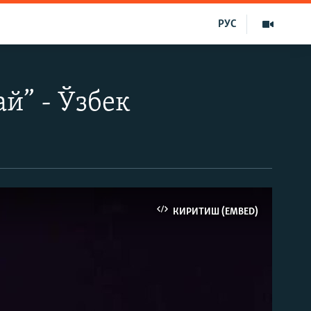
РУС
й” - Ўзбек
КИРИТИШ (EMBED)