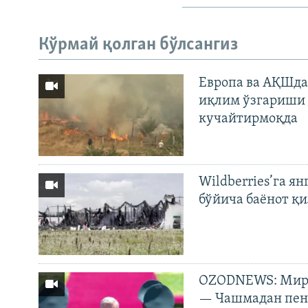
Кўрмай қолган бўлсангиз
Европа ва АҚШда
иқлим ўзгариши 
кучайтирмоқда
Wildberries’га ян
бўйича баёнот қ
OZODNEWS: Мирз
— Чашмадан пенс