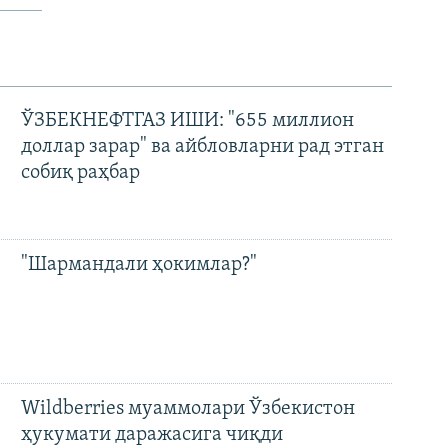
ЎЗБЕКНЕФТГАЗ ИШИ: "655 миллион
доллар зарар" ва айбловларни рад этган
собиқ раҳбар
"Шармандали ҳокимлар?"
Wildberries муаммолари Ўзбекистон
ҳукумати даражасига чиқди