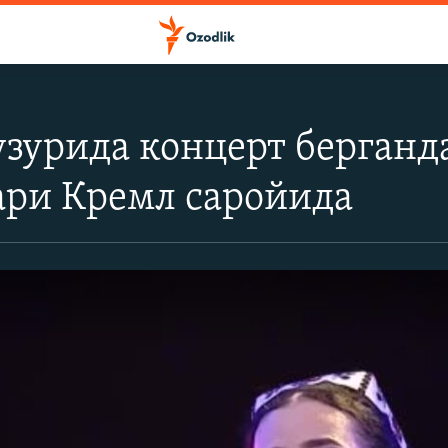
узурида концерт берганда
ари Кремл саройида