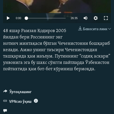
Auto
0:00
26:35
240p
Бевосита линк
48 яшар Рамзан Қодиров 2005
360p
йилдан бери Россиянинг энг
нотинч минтақаси бўлган Чеченистонни бошқариб
480p
Auto
240p
360p
480p
келади. Аммо унинг таъсири Чеченистондан
720p
ташқарида ҳам маълум. Путиннинг “содиқ аскари”
720p
1080p
1080p
унвонига эга бу шахс сўнгги пайтларда Ўзбекистон
пойтахтида ҳам бот-бот кўриниш бермоқда.
Ўртоқлашинг
VPNсиз ўқиш