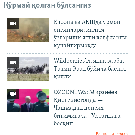
Кўрмай қолган бўлсангиз
Европа ва АҚШда ўрмон
ёнғинлари: иқлим
ўзгариши янги хавфларни
кучайтирмоқда
Wildberries’га янги зарба,
Трамп Эрон бўйича баёнот
қилди
OZODNEWS: Мирзиёев
Қирғизистонда —
Чашмадан пенсия
битимигача | Украинага
босқин
Бошқа видеолар