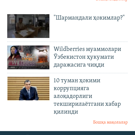
"Шармандали ҳокимлар?"
Wildberries муаммолари
Ўзбекистон ҳукумати
даражасига чиқди
10 туман ҳокими
коррупцияга
алоқадорлиги
текширилаётгани хабар
қилинди
Бошқа мақолалар