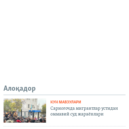
Алоқадор
КУН МАВЗУЛАРИ
Сариоғочда мигрантлар устидан
оммавий суд жараёнлари