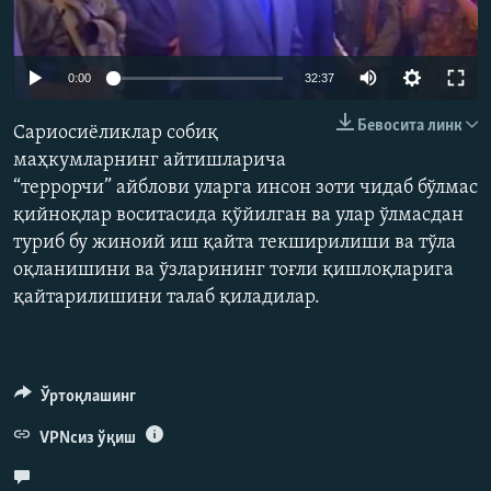
Auto
0:00
32:37
240p
Бевосита линк
Сариосиёликлар собиқ
360p
маҳкумларнинг айтишларича
“террорчи” айблови уларга инсон зоти чидаб бўлмас
480p
Auto
240p
360p
480p
қийноқлар воситасида қўйилган ва улар ўлмасдан
720p
туриб бу жиноий иш қайта текширилиши ва тўла
720p
1080p
1080p
оқланишини ва ўзларининг тоғли қишлоқларига
қайтарилишини талаб қиладилар.
Ўртоқлашинг
VPNсиз ўқиш