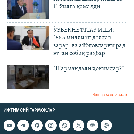
11 йилга қамалди
ЎЗБЕКНЕФТГАЗ ИШИ:
"655 миллион доллар
зарар" ва айбловларни рад
этган собиқ раҳбар
"Шармандали ҳокимлар?"
Бошқа мақолалар
ИЖТИМОИЙ ТАРМОҚЛАР