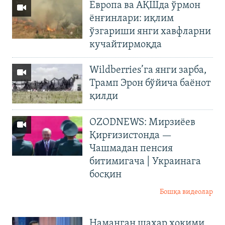
Европа ва АҚШда ўрмон
ёнғинлари: иқлим
ўзгариши янги хавфларни
кучайтирмоқда
Wildberries’га янги зарба,
Трамп Эрон бўйича баёнот
қилди
OZODNEWS: Мирзиёев
Қирғизистонда —
Чашмадан пенсия
битимигача | Украинага
босқин
Бошқа видеолар
Наманган шаҳар ҳокими