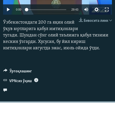
Auto
0:00
29:43
240p
Бевосита линк
Ўзбекистондаги 200 га яқин олий
360p
ўқув юртларига қабул имтиҳонлари
тугади. Шундан сўнг олий таълимга қабул тизими
480p
Auto
240p
360p
480p
кескин ўзгарди. Хусусан, бу йил кириш
720p
имтиҳонлари августда эмас, июль ойида ўтди.
720p
1080p
1080p
Ўртоқлашинг
VPNсиз ўқиш