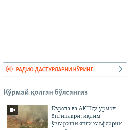
РАДИО ДАСТУРЛАРНИ КЎРИНГ
Кўрмай қолган бўлсангиз
Европа ва АҚШда ўрмон
ёнғинлари: иқлим
ўзгариши янги хавфларни