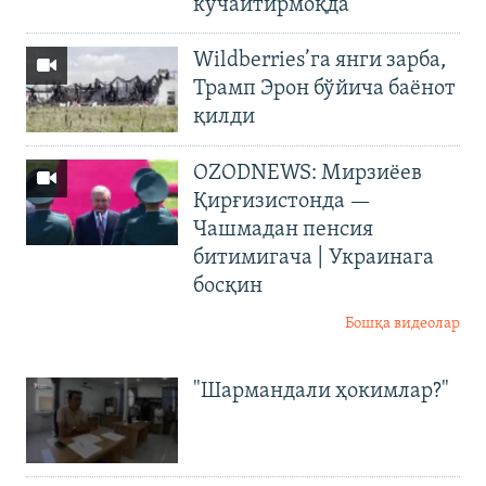
кучайтирмоқда
Wildberries’га янги зарба,
Трамп Эрон бўйича баёнот
қилди
OZODNEWS: Мирзиёев
Қирғизистонда —
Чашмадан пенсия
битимигача | Украинага
босқин
Бошқа видеолар
"Шармандали ҳокимлар?"