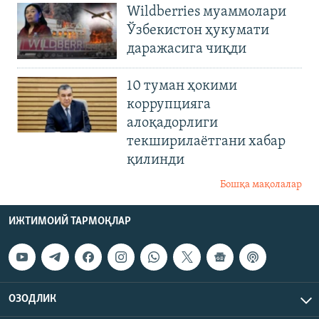
Wildberries муаммолари
Ўзбекистон ҳукумати
даражасига чиқди
10 туман ҳокими
коррупцияга
алоқадорлиги
текширилаётгани хабар
қилинди
Бошқа мақолалар
ИЖТИМОИЙ ТАРМОҚЛАР
ОЗОДЛИК