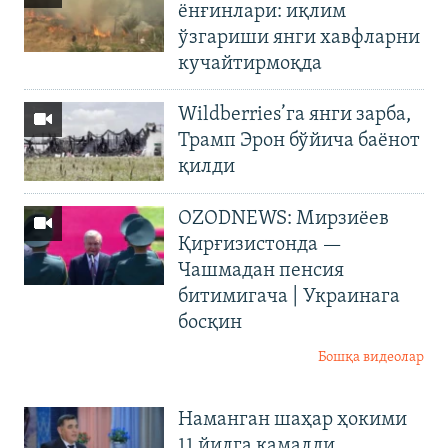
ёнғинлари: иқлим
ўзгариши янги хавфларни
кучайтирмоқда
Wildberries’га янги зарба,
Трамп Эрон бўйича баёнот
қилди
OZODNEWS: Мирзиёев
Қирғизистонда —
Чашмадан пенсия
битимигача | Украинага
босқин
Бошқа видеолар
Наманган шаҳар ҳокими
11 йилга қамалди