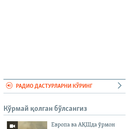
РАДИО ДАСТУРЛАРНИ КЎРИНГ
Кўрмай қолган бўлсангиз
Европа ва АҚШда ўрмон