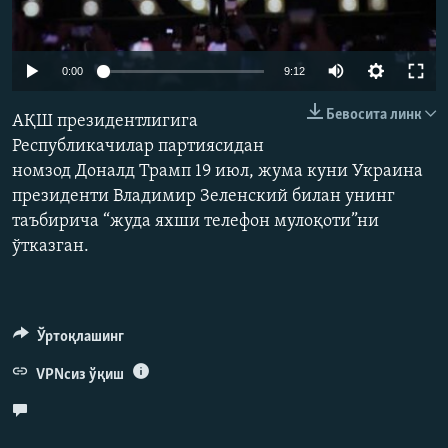
Auto
0:00
9:12
240p
Бевосита линк
АҚШ президентлигига
360p
Республикачилар партиясидан
номзод Доналд Трамп 19 июл, жума куни Украина
480p
Auto
240p
360p
480p
президенти Владимир Зеленский билан унинг
720p
таъбирича “жуда яхши телефон мулоқоти”ни
720p
1080p
1080p
ўтказган.
Ўртоқлашинг
VPNсиз ўқиш