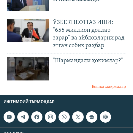
ЎЗБЕКНЕФТГАЗ ИШИ:
"655 миллион доллар
зарар" ва айбловларни рад
этган собиқ раҳбар
"Шармандали ҳокимлар?"
Бошқа мақолалар
ИЖТИМОИЙ ТАРМОҚЛАР