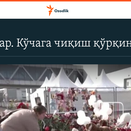
р. Кўчага чиқиш қўрқин