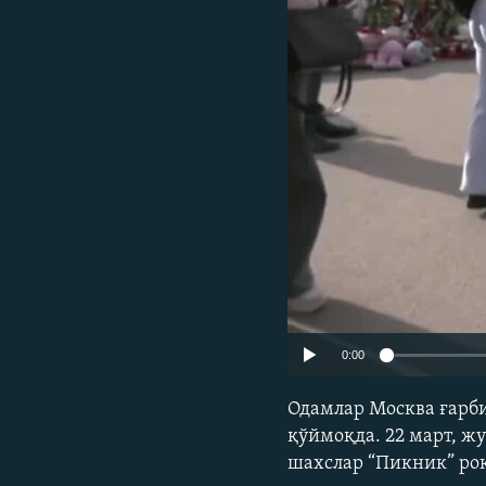
0:00
Одамлар Москва ғарб
қўймоқда. 22 март, ж
шахслар “Пикник” рок