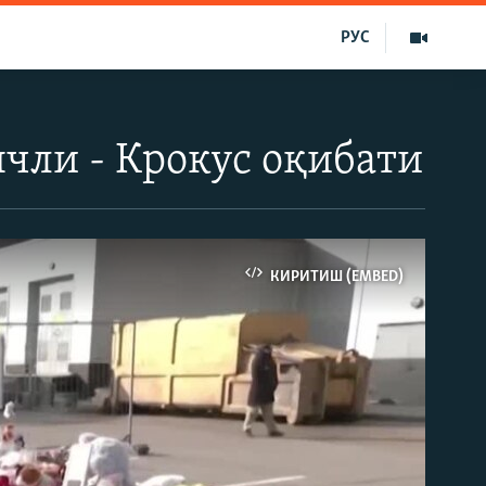
РУС
чли - Крокус оқибати
КИРИТИШ (EMBED)