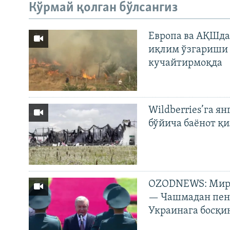
Кўрмай қолган бўлсангиз
Европа ва АҚШда
иқлим ўзгариши 
кучайтирмоқда
Wildberries’га ян
бўйича баёнот қ
OZODNEWS: Мирз
— Чашмадан пенс
Украинага босқи