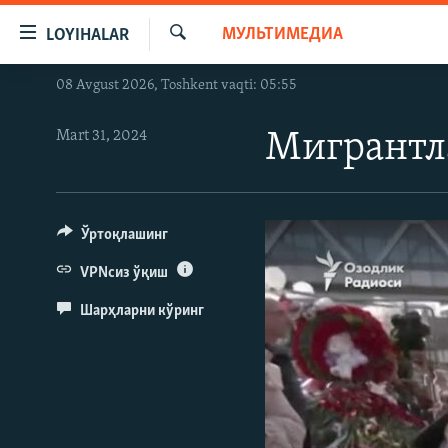
Линклар
МУЛЬТИМЕДИА
LOYIHALAR
Бош
мавзуларга
Излаш
08 Avgust 2026, Toshkent vaqti: 05:55
OZODLIK SURISHTIRUVLARI
ўтинг
Асосий
OZODVIDEO
Mart 31, 2024
Мигрантла
навигацияга
OZODARXIV
ўтинг
Қидиришга
ўтинг
Ўртоқлашинг
VPNсиз ўқиш
Шарҳларни кўринг