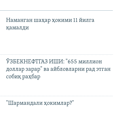
Наманган шаҳар ҳокими 11 йилга
қамалди
ЎЗБЕКНЕФТГАЗ ИШИ: "655 миллион
доллар зарар" ва айбловларни рад этган
собиқ раҳбар
"Шармандали ҳокимлар?"