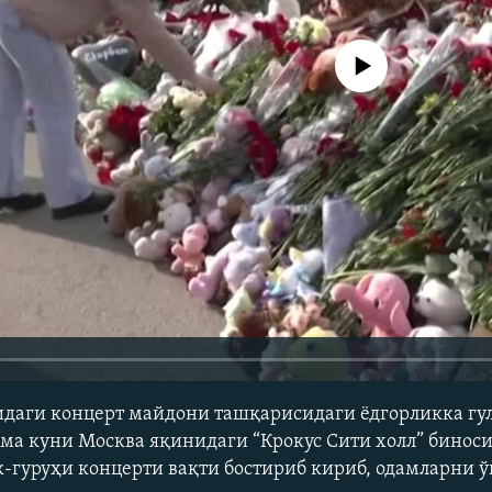
Айни дамда медиа-манба мавжу
идаги концерт майдони ташқарисидаги ёдгорликка гу
ума куни Москва яқинидаги “Крокус Сити холл” бинос
-гуруҳи концерти вақти бостириб кириб, одамларни ў