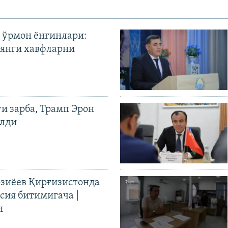
 ўрмон ёнғинлари:
янги хавфларни
ги зарба, Трамп Эрон
илди
иёев Қирғизистонда
ия битимигача |
н