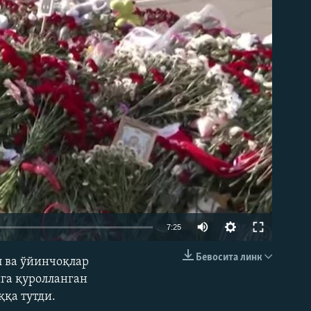
д эмас
Auto
7:25
240p
Бевосита линк
л ва ўйинчоқлар
КИРИТИШ (EMBED)
360p
ига қуролланган
ққа тутди.
480p