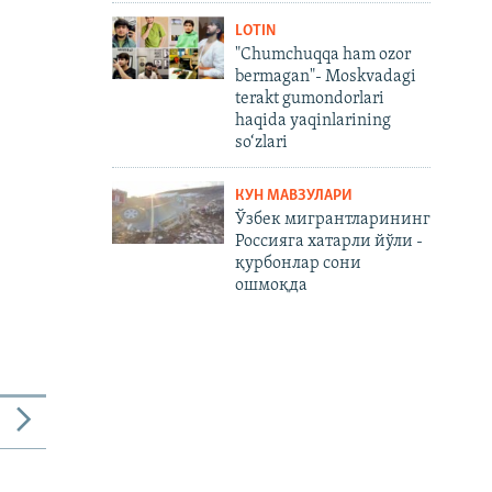
LOTIN
"Chumchuqqa ham ozor
bermagan"- Moskvadagi
terakt gumondorlari
haqida yaqinlarining
so‘zlari
КУН МАВЗУЛАРИ
Ўзбек мигрантларининг
Россияга хатарли йўли -
қурбонлар сони
ошмоқда