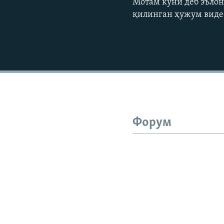
Мотам куни деб эълон
қилинган ҳужум виде
Форум