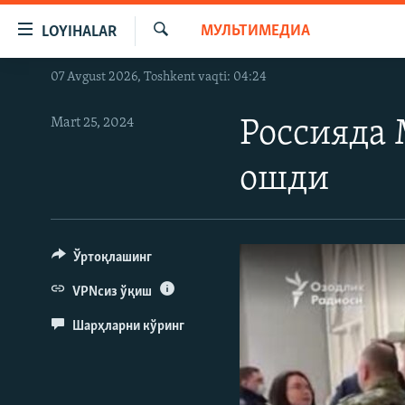
Линклар
МУЛЬТИМЕДИА
LOYIHALAR
Бош
мавзуларга
Излаш
07 Avgust 2026, Toshkent vaqti: 04:24
OZODLIK SURISHTIRUVLARI
ўтинг
Асосий
OZODVIDEO
Mart 25, 2024
Россияда 
навигацияга
OZODARXIV
ўтинг
ошди
Қидиришга
ўтинг
Ўртоқлашинг
VPNсиз ўқиш
Шарҳларни кўринг