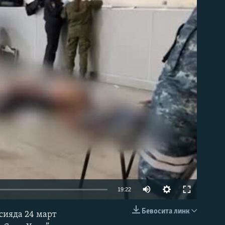
д эмас
Auto
19:22
240p
Бевосита линк
сияда 24 март
КИРИТИШ (EMBED)
360p