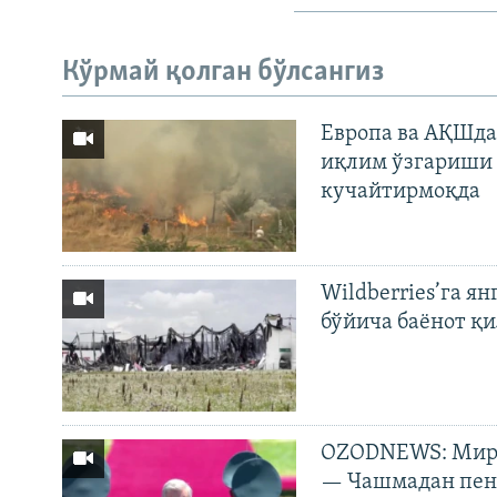
Кўрмай қолган бўлсангиз
Европа ва АҚШда
иқлим ўзгариши 
кучайтирмоқда
Wildberries’га ян
бўйича баёнот қ
OZODNEWS: Мирз
— Чашмадан пенс