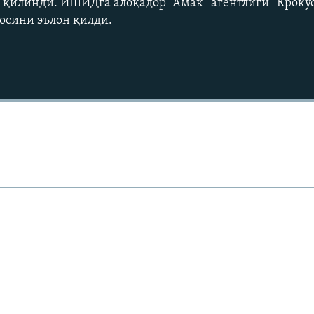
 қилинди. ИШИДга алоқадор “Амак” агентлиги “Крокус
осини эълон қилди.
Auto
240p
360p
720p
1080p