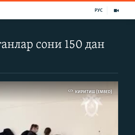
РУС
анлар сони 150 дан
КИРИТИШ (EMBED)