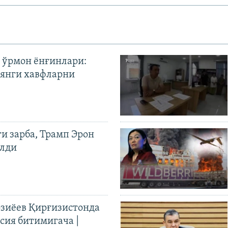
 ўрмон ёнғинлари:
янги хавфларни
ги зарба, Трамп Эрон
илди
иёев Қирғизистонда
ия битимигача |