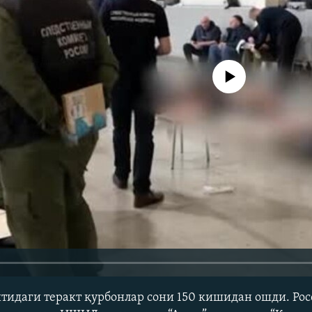
Айни дамда медиа-манба мавжу
тидаги теракт қурбонлар сони 150 кишидан ошди. Рос