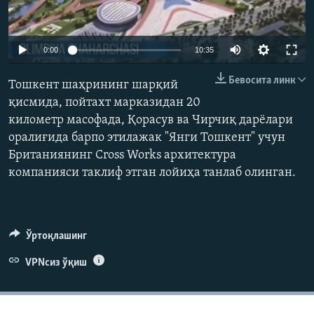
Auto
0:00
10:35
240p
Бевосита линк
Тошкент шаҳрининг шарқий
360p
қисмида, пойтахт марказидан 20
километр масофада, Қорасув ва Чирчиқ дарёлари
480p
Auto
240p
360p
480p
оралиғида барпо этилажак "Янги Тошкент" учун
720p
Британиянинг Cross Works архитектура
720p
компанияси таклиф этган лойиҳа танлаб олинган.
Ўртоқлашинг
VPNсиз ўқиш