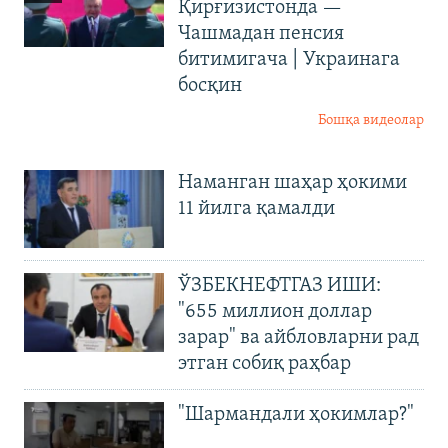
Қирғизистонда —
Чашмадан пенсия
битимигача | Украинага
босқин
Бошқа видеолар
Наманган шаҳар ҳокими
11 йилга қамалди
ЎЗБЕКНЕФТГАЗ ИШИ:
"655 миллион доллар
зарар" ва айбловларни рад
этган собиқ раҳбар
"Шармандали ҳокимлар?"