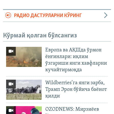
РАДИО ДАСТУРЛАРНИ КЎРИНГ
Кўрмай қолган бўлсангиз
Европа ва АҚШда ўрмон
ёнғинлари: иқлим
ўзгариши янги хавфларни
кучайтирмоқда
Wildberries’га янги зарба,
Трамп Эрон бўйича баёнот
қилди
OZODNEWS: Мирзиёев