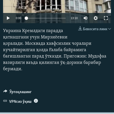
Auto
0:00
13:10
240p
Бевосита линк
Украина Кремлдаги парадда
360p
қатнашгани учун Мирзиёевни
қоралади. Москвада хавфсизлик чоралари
480p
Auto
240p
360p
480p
кучайтирилган ҳолда Ғалаба байрамига
720p
бағишланган парад ўтказди. Пригожин: Мудофаа
720p
1080p
1080p
вазирлиги ваъда қилинган ўқ-дорини барибир
бермади.
Ўртоқлашинг
VPNсиз ўқиш