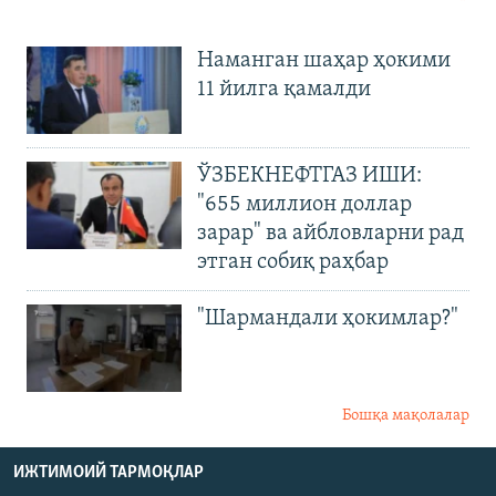
Наманган шаҳар ҳокими
11 йилга қамалди
ЎЗБЕКНЕФТГАЗ ИШИ:
"655 миллион доллар
зарар" ва айбловларни рад
этган собиқ раҳбар
"Шармандали ҳокимлар?"
Бошқа мақолалар
ИЖТИМОИЙ ТАРМОҚЛАР