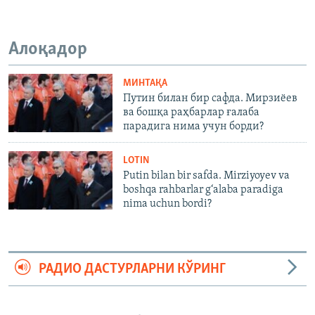
Алоқадор
МИНТАҚА
Путин билан бир сафда. Мирзиёев
ва бошқа раҳбарлар ғалаба
парадига нима учун борди?
LOTIN
Putin bilan bir safda. Mirziyoyev va
boshqa rahbarlar g‘alaba paradiga
nima uchun bordi?
РАДИО ДАСТУРЛАРНИ КЎРИНГ