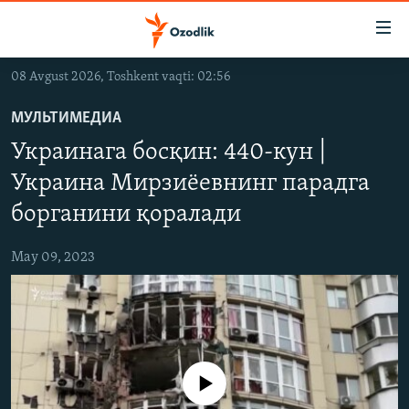
Линклар
Бош
мавзуларга
08 Avgust 2026, Toshkent vaqti: 02:56
ўтинг
OZODLIK SURISHTIRUVLARI
Асосий
МУЛЬТИМЕДИА
OZODVIDEO
навигацияга
Украинага босқин: 440-кун |
ўтинг
OZODARXIV
Қидиришга
Украина Мирзиёевнинг парадга
ўтинг
борганини қоралади
На русском
May 09, 2023
ИЖТИМОИЙ ТАРМОҚЛАР
Айни дамда медиа-манба мавжуд эмас
Озодлик бошқа тилларда