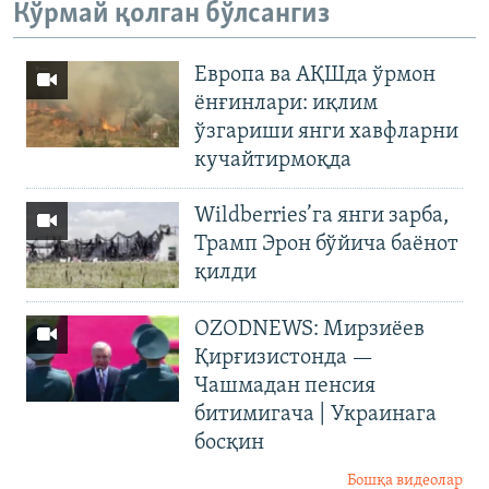
Кўрмай қолган бўлсангиз
Европа ва АҚШда ўрмон
ёнғинлари: иқлим
ўзгариши янги хавфларни
кучайтирмоқда
Wildberries’га янги зарба,
Трамп Эрон бўйича баёнот
қилди
OZODNEWS: Мирзиёев
Қирғизистонда —
Чашмадан пенсия
битимигача | Украинага
босқин
Бошқа видеолар