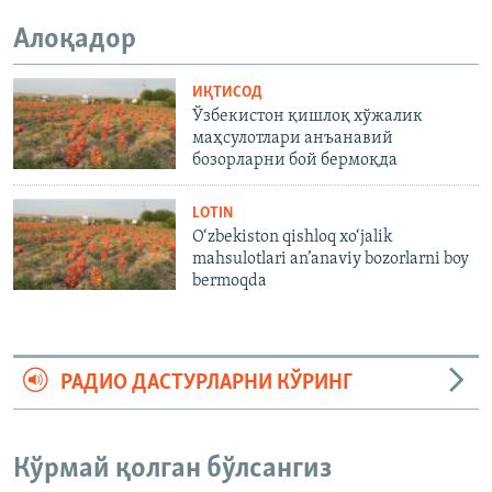
Алоқадор
ИҚТИСОД
Ўзбекистон қишлоқ хўжалик
маҳсулотлари анъанавий
бозорларни бой бермоқда
LOTIN
O‘zbekiston qishloq xo‘jalik
mahsulotlari an’anaviy bozorlarni boy
bermoqda
РАДИО ДАСТУРЛАРНИ КЎРИНГ
Кўрмай қолган бўлсангиз