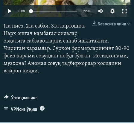
Auto
0:00
22:10
240p
Бевосита линк
1та пиёз, 2та сабзи, 3та картошка.
360p
Нарх ошгач камбағал оилалар
овқатига сабзавотларни санаб ишлатаяпти.
480p
Auto
240p
360p
480p
Чириган карамлар. Сурхон фермерларининг 80-90
720p
фоиз карами совуқдан нобуд бўлган. Иссиқхонами,
720p
1080p
1080p
музхона? Аномал совуқ тадбиркорлар ҳосилини
вайрон қилди.
Ўртоқлашинг
VPNсиз ўқиш