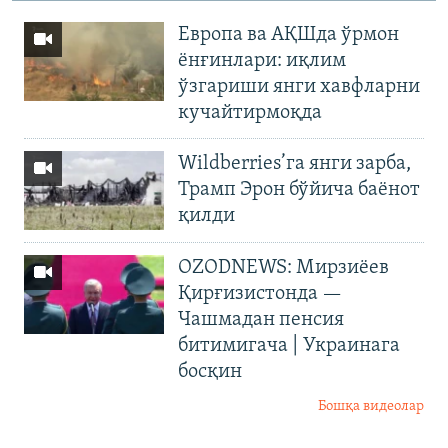
Европа ва АҚШда ўрмон
ёнғинлари: иқлим
ўзгариши янги хавфларни
кучайтирмоқда
Wildberries’га янги зарба,
Трамп Эрон бўйича баёнот
қилди
OZODNEWS: Мирзиёев
Қирғизистонда —
Чашмадан пенсия
битимигача | Украинага
босқин
Бошқа видеолар