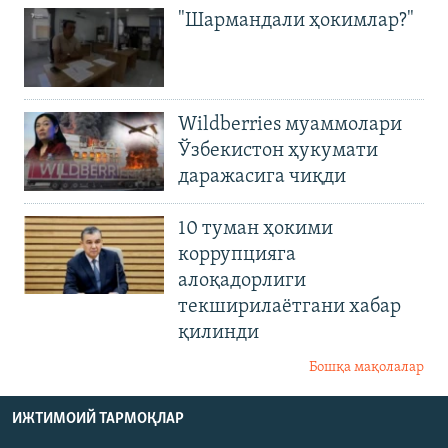
"Шармандали ҳокимлар?"
Wildberries муаммолари
Ўзбекистон ҳукумати
даражасига чиқди
10 туман ҳокими
коррупцияга
алоқадорлиги
текширилаётгани хабар
қилинди
Бошқа мақолалар
ИЖТИМОИЙ ТАРМОҚЛАР