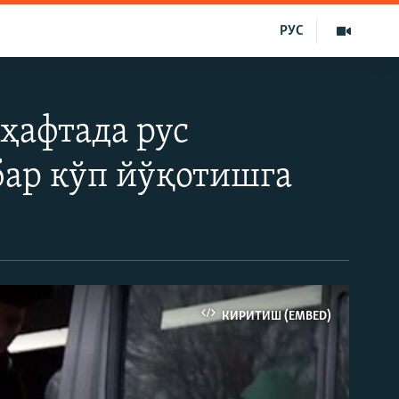
РУС
 ҳафтада рус
бар кўп йўқотишга
КИРИТИШ (EMBED)