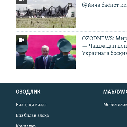
бўйича баёнот қ
OZODNEWS: Мирз
— Чашмадан пенс
Украинага босқи
На русском
ОЗОДЛИК
МАЪЛУМ
ИЖТИМОИЙ ТАРМОҚЛАР
Биз ҳақимизда
Мобил ило
Биз билан алоқа
Қоидалар