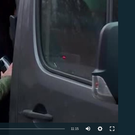
д эмас
Auto
11:15