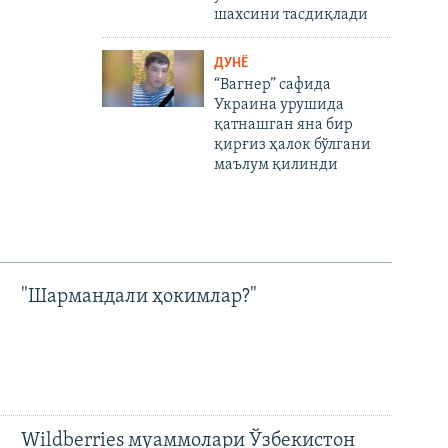
шахсини тасдиқлади
ДУНË
“Вагнер” сафида
Украина урушида
қатнашган яна бир
қирғиз ҳалок бўлгани
маълум қилинди
"Шармандали ҳокимлар?"
Wildberries муаммолари Ўзбекистон