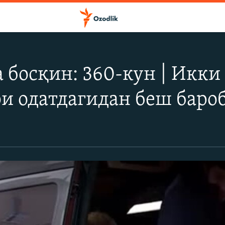
 босқин: 360-кун | Икки
и одатдагидан беш баро