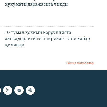
ҳукумати даражасига чиқди
10 туман ҳокими коррупцияга
алоқадорлиги текширилаётгани хабар
қилинди
Бошқа мақолалар