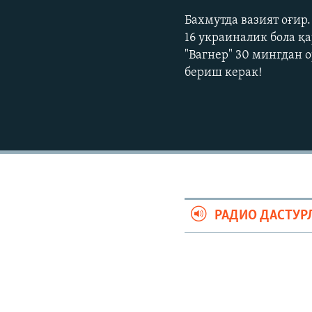
Бахмутда вазият оғир
16 украиналик бола қ
"Вагнер" 30 мингдан 
бериш керак!
РАДИО ДАСТУР