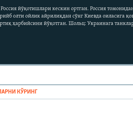
. Россия йўқотишлари кескин ортган. Россия томонида
арийб олти ойлик айрилиқдан сўнг Киевда оилаcига қо
ортиқ ҳарбийсини йўқотган. Шольц: Украинага танкла
Auto
240p
360p
ЛАРНИ КЎРИНГ
720p
1080p