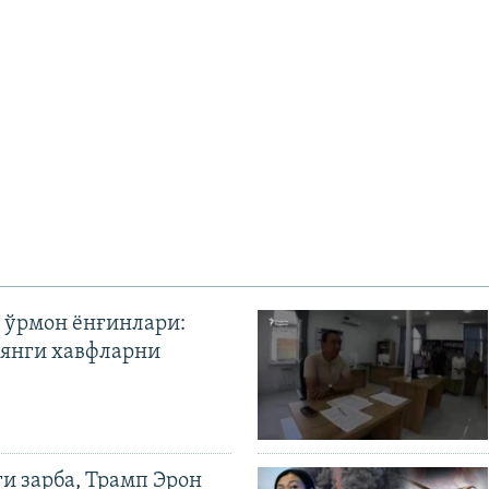
 ўрмон ёнғинлари:
янги хавфларни
ги зарба, Трамп Эрон