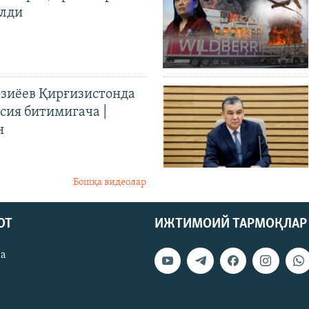
илди
иёев Қирғизистонда
ия битимигача |
н
Бошқа видеолар
ОТ
ИЖТИМОИЙ ТАРМОҚЛАР
ва