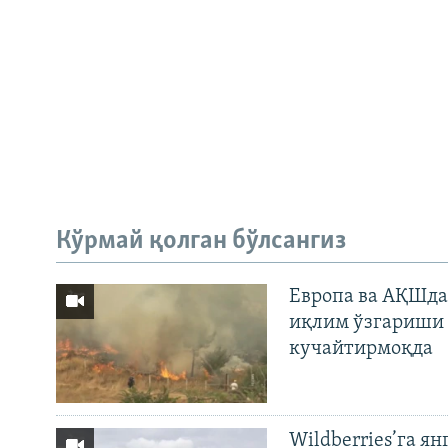
Кўрмай қолган бўлсангиз
Европа ва АҚШда
иқлим ўзгариши 
кучайтирмоқда
Wildberries’га ян