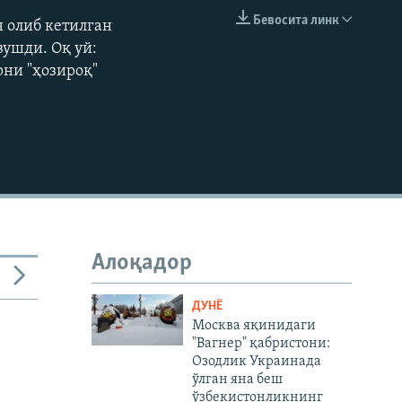
240p
Бевосита линк
н олиб кетилган
КИРИТИШ (EMBED)
360p
вушди. Оқ уй:
рни "ҳозироқ"
480p
720p
1080p
480p
Алоқадор
ДУНË
Москва яқинидаги
"Вагнер" қабристони:
Озодлик Украинада
ўлган яна беш
ўзбекистонликнинг