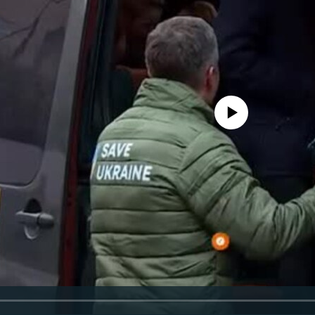
Айни дамда медиа-манба мавжу