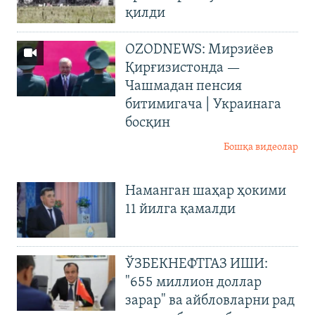
қилди
OZODNEWS: Мирзиёев
Қирғизистонда —
Чашмадан пенсия
битимигача | Украинага
босқин
Бошқа видеолар
Наманган шаҳар ҳокими
11 йилга қамалди
ЎЗБЕКНЕФТГАЗ ИШИ:
"655 миллион доллар
зарар" ва айбловларни рад