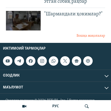
этган собиқ раҳбар
"Шармандали ҳокимлар?"
Бошқа мақолалар
ИЖТИМОИЙ ТАРМОҚЛАР
ОЗОДЛИК
МАЪЛУМОТ
Озодлик радиоси © 2026 RFE/RL, Inc. | Барча ҳуқуқлар
ҳимояланган.
РУС