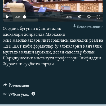
Auto
0:00
28:05
240p
Бевосита линк
Озодлик бугунги қўшничилик
360p
алоқалари доирасида Марказий
осиё мамлакатлари интеграцияси қанчалик реал ва
480p
Auto
240p
360p
480p
ТДТ, ШҲТ каби форматлар бу алоқаларни қанчалик
720p
мустаҳкамлаши мумкин, деган саволлар билан
720p
1080p
1080p
Шарқшунослик институти профессори Сайфиддин
Жўраевни суҳбатга тортди.
Ўртоқлашинг
VPNсиз ўқиш