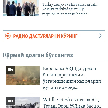
Turkiy dunyo va slavyanlar urushi.
Rossiya tarkibidagi milliy
respublikalar taqdiri haqida
РАДИО ДАСТУРЛАРНИ КЎРИНГ
Кўрмай қолган бўлсангиз
Европа ва АҚШда ўрмон
ёнғинлари: иқлим
ўзгариши янги хавфларни
кучайтирмоқда
Wildberries’га янги зарба,
Трамп Эрон бўйича баёнот