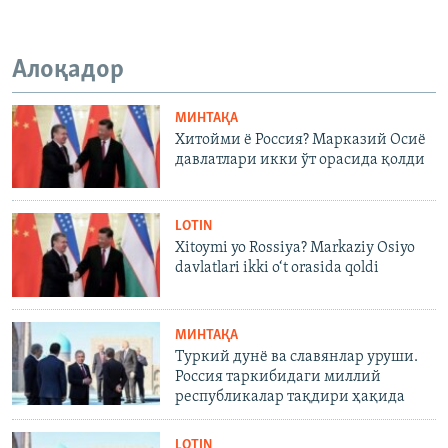
Алоқадор
МИНТАҚА
Хитойми ё Россия? Марказий Осиё
давлатлари икки ўт орасида қолди
LOTIN
Xitoymi yo Rossiya? Markaziy Osiyo
davlatlari ikki o‘t orasida qoldi
МИНТАҚА
Туркий дунё ва славянлар уруши.
Россия таркибидаги миллий
республикалар тақдири ҳақида
LOTIN