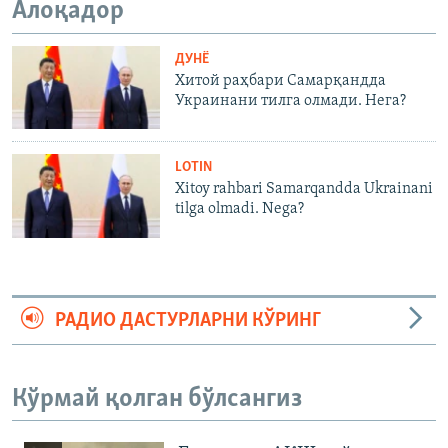
Алоқадор
ДУНË
Хитой раҳбари Самарқандда
Украинани тилга олмади. Нега?
LOTIN
Xitoy rahbari Samarqandda Ukrainani
tilga olmadi. Nega?
РАДИО ДАСТУРЛАРНИ КЎРИНГ
Кўрмай қолган бўлсангиз