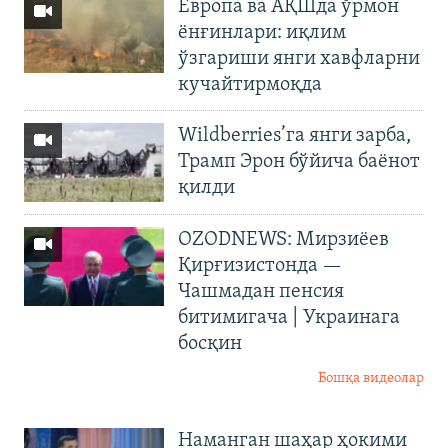
Европа ва АҚШда ўрмон
ёнғинлари: иқлим
ўзгариши янги хавфларни
кучайтирмоқда
Wildberries’га янги зарба,
Трамп Эрон бўйича баёнот
қилди
OZODNEWS: Мирзиёев
Қирғизистонда —
Чашмадан пенсия
битимигача | Украинага
босқин
Бошқа видеолар
Наманган шаҳар ҳокими