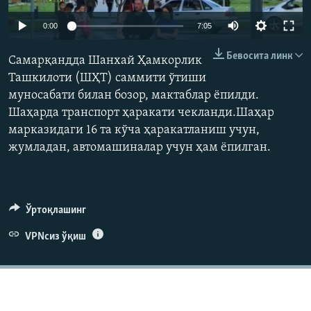
Auto
0:00
7:05
240p
Бевосита линк
Самарқандда Шанхай Ҳамкорлик
360p
Ташкилоти (ШҲТ) саммити ўтиши
муносабати билан бозор, мактаблар ёпилди.
480p
Auto
240p
360p
480p
Шаҳарда транспорт ҳаракати чекланди.Шаҳар
720p
марказидаги 16 та кўча ҳаракатланиш учун,
720p
1080p
1080p
жумладан, автомашиналар учун ҳам ёпилган.
Ўртоқлашинг
VPNсиз ўқиш