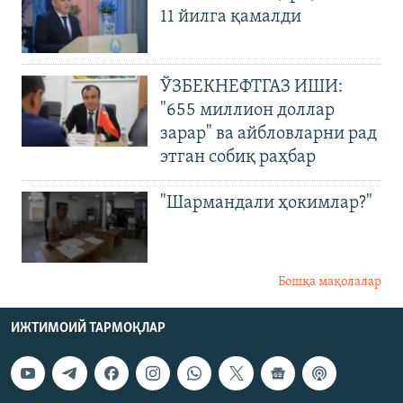
11 йилга қамалди
ЎЗБЕКНЕФТГАЗ ИШИ:
"655 миллион доллар
зарар" ва айбловларни рад
этган собиқ раҳбар
"Шармандали ҳокимлар?"
Бошқа мақолалар
ИЖТИМОИЙ ТАРМОҚЛАР