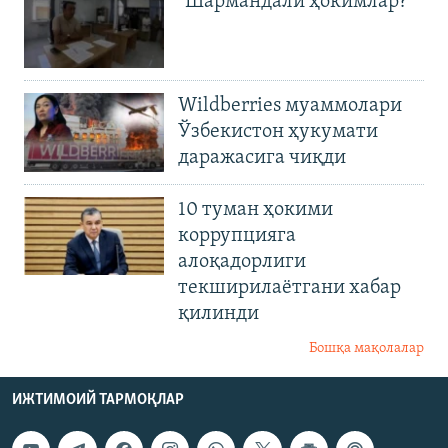
"Шармандали ҳокимлар?"
Wildberries муаммолари
Ўзбекистон ҳукумати
даражасига чиқди
10 туман ҳокими
коррупцияга
алоқадорлиги
текширилаётгани хабар
қилинди
Бошқа мақолалар
ИЖТИМОИЙ ТАРМОҚЛАР