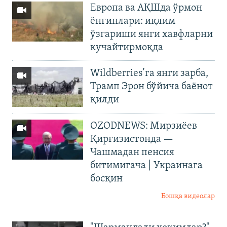
Европа ва АҚШда ўрмон
ёнғинлари: иқлим
ўзгариши янги хавфларни
кучайтирмоқда
Wildberries’га янги зарба,
Трамп Эрон бўйича баёнот
қилди
OZODNEWS: Мирзиёев
Қирғизистонда —
Чашмадан пенсия
битимигача | Украинага
босқин
Бошқа видеолар