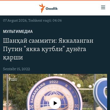
Линклар
Бош
мавзуларга
07 Avgust 2026, Toshkent vaqti: 04:06
ўтинг
OZODLIK SURISHTIRUVLARI
Асосий
МУЛЬТИМЕДИА
OZODVIDEO
навигацияга
Шанҳай саммити: Яккаланган
ўтинг
OZODARXIV
Қидиришга
Путин "якка қутбли" дунёга
ўтинг
қарши
На русском
Sentabr 15, 2022
ИЖТИМОИЙ ТАРМОҚЛАР
Айни дамда медиа-манба мавжуд эмас
Озодлик бошқа тилларда