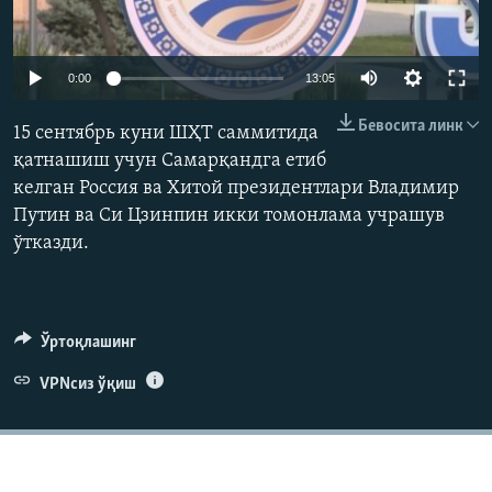
Auto
0:00
13:05
240p
Бевосита линк
15 сентябрь куни ШҲТ саммитида
360p
қатнашиш учун Самарқандга етиб
келган Россия ва Хитой президентлари Владимир
480p
Auto
240p
360p
480p
Путин ва Си Цзинпин икки томонлама учрашув
720p
ўтказди.
720p
1080p
1080p
Ўртоқлашинг
VPNсиз ўқиш