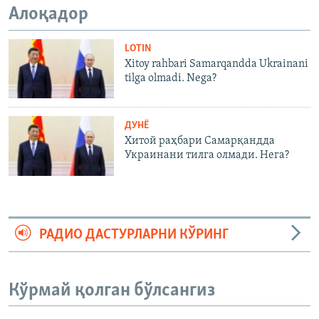
Алоқадор
LOTIN
Xitoy rahbari Samarqandda Ukrainani
tilga olmadi. Nega?
ДУНË
Хитой раҳбари Самарқандда
Украинани тилга олмади. Нега?
РАДИО ДАСТУРЛАРНИ КЎРИНГ
Кўрмай қолган бўлсангиз