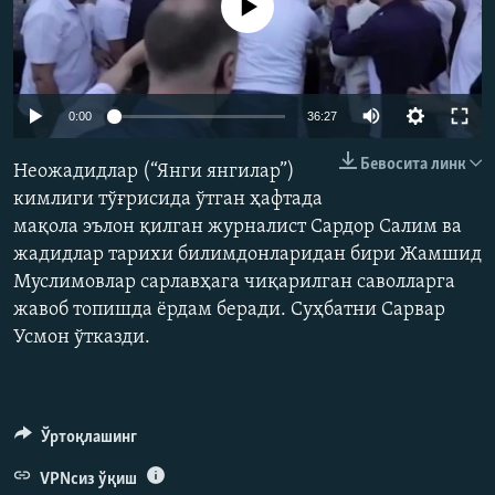
Айни дамда медиа-манба мавжуд эмас
Auto
0:00
36:27
240p
Бевосита линк
Неожадидлар (“Янги янгилар”)
360p
кимлиги тўғрисида ўтган ҳафтада
мақола эълон қилган журналист Сардор Салим ва
480p
Auto
240p
360p
480p
жадидлар тарихи билимдонларидан бири Жамшид
720p
Муслимовлар сарлавҳага чиқарилган саволларга
720p
1080p
1080p
жавоб топишда ёрдам беради. Суҳбатни Сарвар
Усмон ўтказди.
Ўртоқлашинг
VPNсиз ўқиш