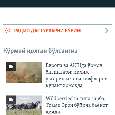
РАДИО ДАСТУРЛАРНИ КЎРИНГ
Кўрмай қолган бўлсангиз
Европа ва АҚШда ўрмон
ёнғинлари: иқлим
ўзгариши янги хавфларни
кучайтирмоқда
Wildberries’га янги зарба,
Трамп Эрон бўйича баёнот
қилди