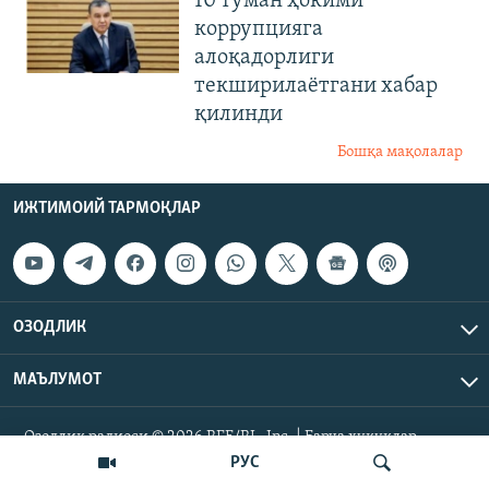
10 туман ҳокими
коррупцияга
алоқадорлиги
текширилаётгани хабар
қилинди
Бошқа мақолалар
ИЖТИМОИЙ ТАРМОҚЛАР
ОЗОДЛИК
МАЪЛУМОТ
Озодлик радиоси © 2026 RFE/RL, Inc. | Барча ҳуқуқлар
ҳимояланган.
РУС