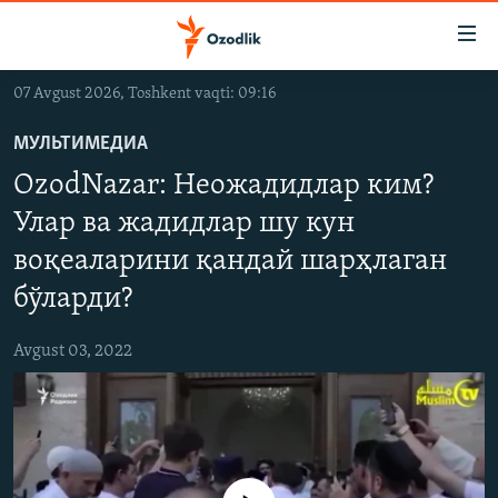
Линклар
Бош
мавзуларга
07 Avgust 2026, Toshkent vaqti: 09:16
ўтинг
OZODLIK SURISHTIRUVLARI
Асосий
МУЛЬТИМЕДИА
OZODVIDEO
навигацияга
OzodNazar: Неожадидлар ким?
ўтинг
OZODARXIV
Қидиришга
Улар ва жадидлар шу кун
ўтинг
воқеаларини қандай шарҳлаган
На русском
бўларди?
ИЖТИМОИЙ ТАРМОҚЛАР
Avgust 03, 2022
Озодлик бошқа тилларда