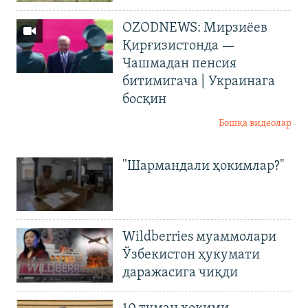
OZODNEWS: Мирзиёев
Қирғизистонда —
Чашмадан пенсия
битимигача | Украинага
босқин
Бошқа видеолар
"Шармандали ҳокимлар?"
Wildberries муаммолари
Ўзбекистон ҳукумати
даражасига чиқди