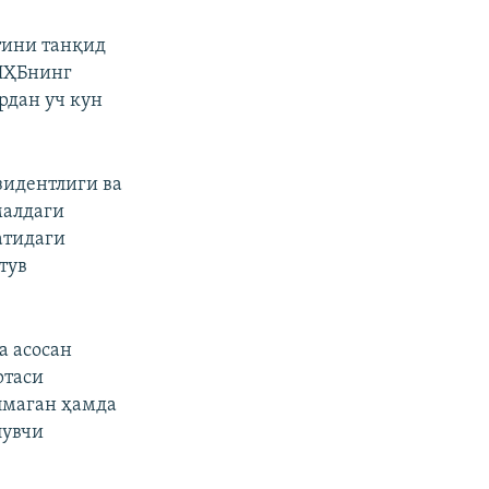
тини танқид
ИИҲБнинг
рдан уч кун
зидентлиги ва
малдаги
атидаги
тув
а асосан
ртаси
лмаган ҳамда
лувчи