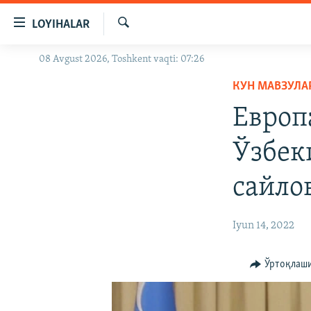
Линклар
LOYIHALAR
Бош
мавзуларга
Излаш
08 Avgust 2026, Toshkent vaqti: 07:26
OZODLIK SURISHTIRUVLARI
ўтинг
Асосий
КУН МАВЗУЛА
OZODVIDEO
навигацияга
Европ
OZODARXIV
ўтинг
Қидиришга
Ўзбек
ўтинг
сайло
Iyun 14, 2022
Ўртоқлаш