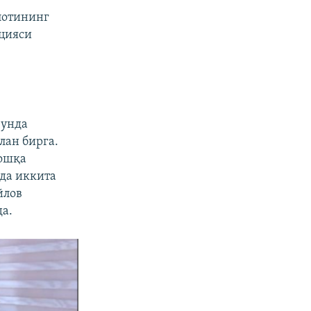
лотининг
ацияси
 унда
лан бирга.
бошқа
да иккита
йлов
да.