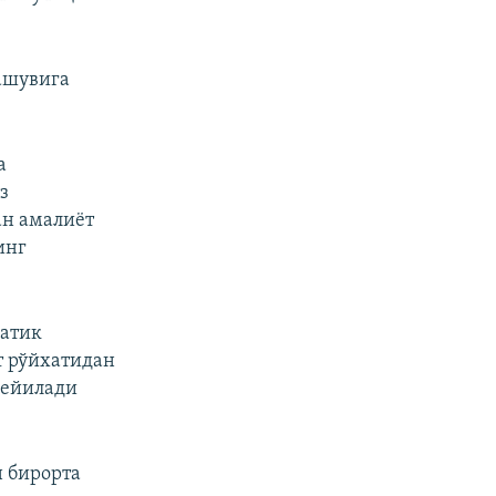
ашувига
а
з
ан амалиёт
инг
ратик
т рўйхатидан
дейилади
н бирорта