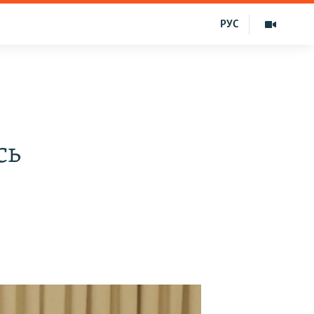
РУС
сь