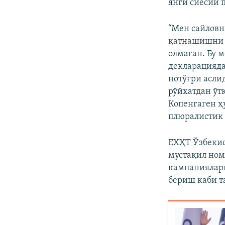
янги сиёсий 
“Мен сайловн
қатнашишни и
олмаган. Бу 
декларацияда
нотўғри асли
рўйхатдан ўт
Копенгаген ҳ
плюралистик ж
ЕХҲТ Ўзбекис
мустақил ном
кампаниялар
бериш каби 