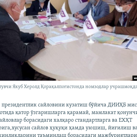
тувчи Якуб Херолд Қорақалпоғистонда номзодлар учрашмоқда
 президентлик сайловини кузатиш бўйича ДИИҲБ ми
отида қатор ўзгаришларга қарамай, мамлакат қонунч
айловлар борасидаги халқаро стандартларга ва ЕХҲТ
ига,хусусан сайлов ҳуқуқи ҳамда уюшиш, йиғилиш в
кинликларини таъминлаш борасидаги мажбуриятлариг