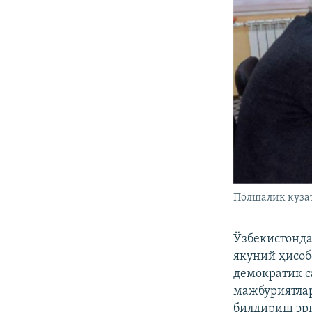
Полшалик куза
Ўзбекистонда
якуний ҳисоб
демократик с
мажбуриятлар
билдириш эр