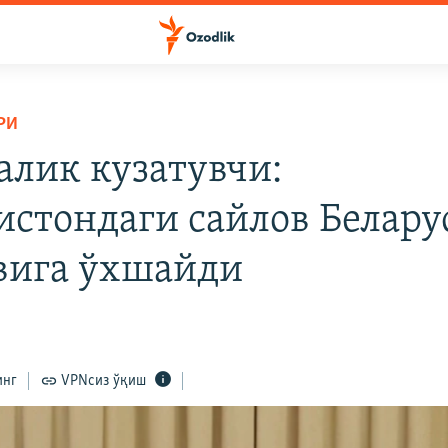
РИ
алик кузатувчи:
истондаги сайлов Белару
вига ўхшайди
инг
VPNсиз ўқиш