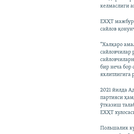
келмаслиги а
ЕХҲТ мажбури
сайлов қонун
“Халқаро ама
сайловчилар 
сайловчиларн
бир неча бор
яхлитлигига 
2021 йилда А
партияси ҳам
ўтказиш тала
ЕХҲТ хулосас
Польшалик ку