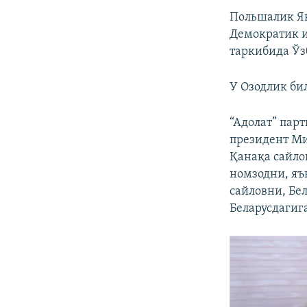
Польшалик Як
Демократик и
таркибида Ўз
У Озодлик би
“Адолат” пар
президент Ми
Қанақа сайло
номзодни, яъ
сайловни, Бе
Беларусдагига