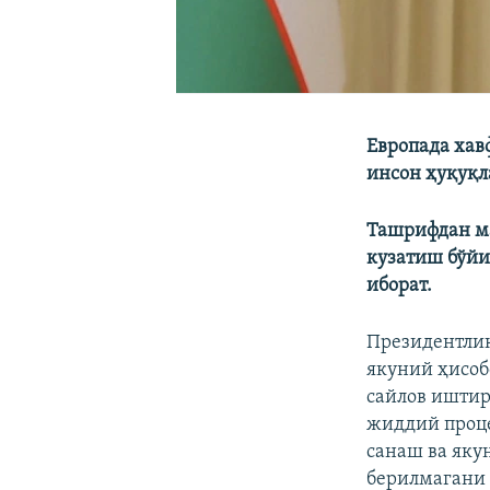
Европада хав
инсон ҳуқуқл
Ташрифдан ма
кузатиш бўй
иборат.
Президентлик
якуний ҳисоб
сайлов иштир
жиддий проце
санаш ва яку
берилмагани 