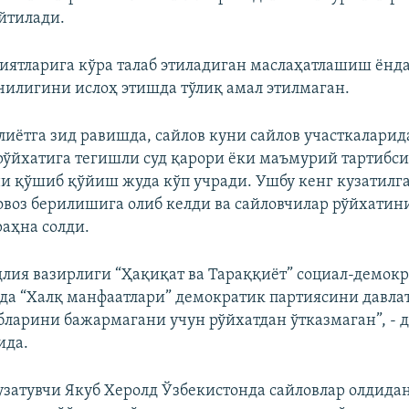
йтилади.
ятларига кўра талаб этиладиган маслаҳатлашиш ёнд
чилигини ислоҳ этишда тўлиқ амал этилмаган.
лиётга зид равишда, сайлов куни сайлов участкаларид
рўйхатига тегишли суд қарори ёки маъмурий тартибси
и қўшиб қўйиш жуда кўп учради. Ушбу кенг кузатилг
 овоз берилишига олиб келди ва сайловчилар рўйхатин
раҳна солди.
длия вазирлиги “Ҳақиқат ва Тараққиёт” социал-демок
да “Халқ манфаатлари” демократик партиясини давла
бларини бажармагани учун рўйхатдан ўтказмаган”, - 
ида.
затувчи Якуб Херолд Ўзбекистонда сайловлар олдида