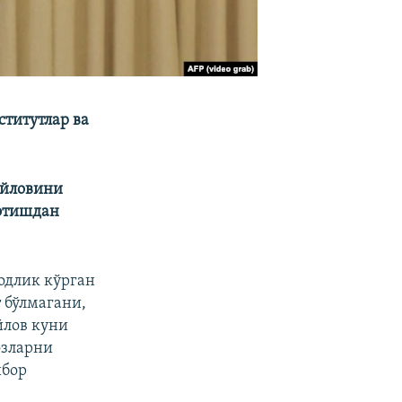
титутлар ва
айловини
этишдан
одлик кўрган
 бўлмагани,
йлов куни
озларни
ибор