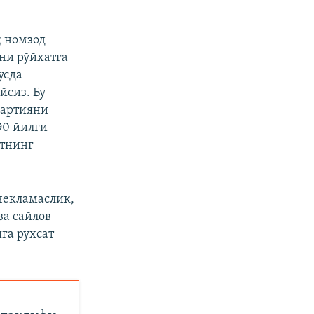
қ номзод
ни рўйхатга
усда
йсиз. Бу
партияни
90 йилги
итнинг
чекламаслик,
а сайлов
га рухсат