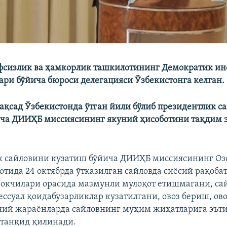
фсизлик ва ҳамкорлик ташкилотининг Демократик инс
ари бўйича бюроси делегацияси Ўзбекистонга келган.
қсад Ўзбекистонда ўтган йили бўлиб президентлик с
ича ДИИҲБ миссиясининг якуний ҳисоботини тақдим 
 сайловини кузатиш бўйича ДИИҲБ миссиясининг Оз
отида 24 октябрда ўтказилган сайловда сиёсий рақобат
окчилари орасида мазмунли мулоқот етишмагани, са
ссуал қоидабузарликлар кузатилгани, овоз бериш, ов
ний жараёнларда сайловнинг муҳим жиҳатларига эът
танқид қилинади.