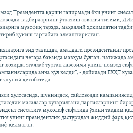
омзод Президентга қарши гапирмади ёки унинг сиёса
ловолди тадбирларнинг ўтказиш аввалги тизими, Д
ияларига мувофиқ тарзда, маҳаллий ҳокимиятни тадби
нтириб қўйиш тартибига алмаштирилган.
ятларига зид равишда, амалдаги президентнинг пре
ртасидаги чегара баъзида мавҳум бўлган, натижада а
г ҳозирда эгаллаб турган лавозими унинг номзод сиф
ампанияларида анча қўл келди”, - дейилади ЕХҲТ куза
 якуний ҳисоботида.
ияси ҳулосасида, шунингдек, сайловолди кампаниясид
исодий масалалар кўтарилгани,партияларнинг биро
зидент сиёсатига мухолиф сифатида ўзини тақдим қи
ртия унинг президентлик дастуридан жиддий фарқ қи
лиф қилмаган.