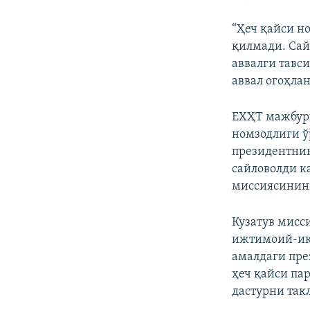
“Ҳеч қайси н
қилмади. Сай
аввалги тавс
аввал огоҳла
ЕХҲТ мажбури
номзодлиги ў
президентнин
сайловолди к
миссиясининг
Кузатув мисс
ижтимоий-иқт
амалдаги пре
ҳеч қайси па
дастурни так