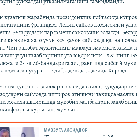
партия рўйхатдан ўтказилмаганини таъкидлайди.
и кузатиш жараёнида президентлик пойгасида кўпро
стаганини ўргандим. Лекин сайлов комиссияси улар
менга Беларусдаги парламент сайловини эслатди. Белар
ги кичкина хато учун ҳеч қачон сайловда қатнашолма
да. Чин рақобат муҳитининг мавжуд эмаслиги ҳамда 
казиш учун талабларнинг ўта юқорилиги ЕХҲТнинг 19
ужжати 3- ва 7.6-бандларига зид равишда сиёсий муҳ
иҳатига путур етказди”, - дейди , - дейди Херолд.
тонга қўйган тавсиялари орасида сайлов ҳуқуқларни 
зодларни сайловда иштирок этишини тақиқламаслик в
ни молиялаштиришда муқобил манбаларни жалб этиш
таклифларни кўрсатиш мумкин.
МАВЗУГА АЛОҚАДОР