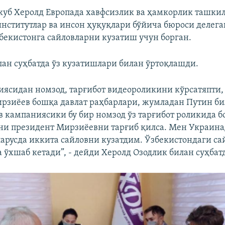
уб Херолд Европада хавфсизлик ва ҳамкорлик ташки
нститутлар ва инсон ҳуқуқлари бўйича бюроси делег
бекистонга сайловларни кузатиш учун борган.
лан суҳбатда ўз кузатишлари билан ўртоқлашди.
тиясидан номзод, тарғибот видеороликини кўрсатяпти,
рзиёев бошқа давлат раҳбарлари, жумладан Путин би
в кампаниясики бу бир номзод ўз тарғибот роликида 
ни президент Мирзиёевни тарғиб қилса. Мен Украина
ларусда иккита сайловни кузатдим. Ўзбекистондаги са
 ўхшаб кетади”, - дейди Херолд Озодлик билан суҳбат