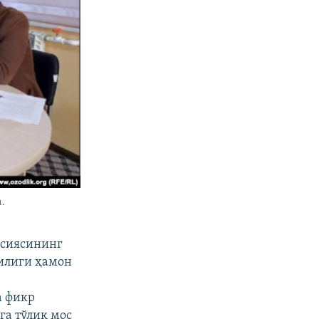
.
ссиясининг
илиги ҳамон
а фикр
а тўлиқ мос