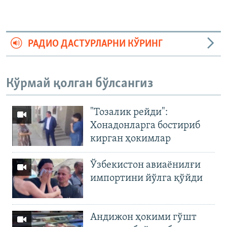
РАДИО ДАСТУРЛАРНИ КЎРИНГ
Кўрмай қолган бўлсангиз
"Тозалик рейди":
Хонадонларга бостириб
кирган ҳокимлар
Ўзбекистон авиаёнилғи
импортини йўлга қўйди
Андижон ҳокими гўшт