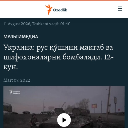
Линклар
Бош
мавзуларга
11 Avgust 2026, Toshkent vaqti: 01:40
ўтинг
OZODLIK SURISHTIRUVLARI
Асосий
МУЛЬТИМЕДИА
OZODVIDEO
навигацияга
Украина: рус қўшини мактаб ва
ўтинг
OZODARXIV
Қидиришга
шифохоналарни бомбалади. 12-
ўтинг
кун.
На русском
Mart 07, 2022
ИЖТИМОИЙ ТАРМОҚЛАР
Айни дамда медиа-манба мавжуд эмас
Озодлик бошқа тилларда