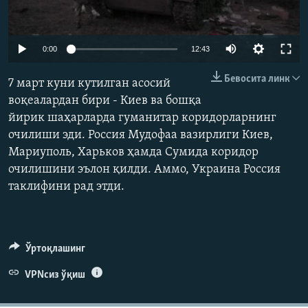
Auto
0:00
12:43
240p
Бевосита линк
7 март куни кутилган асосий
360p
воқеалардан бири - Киев ва бошқа
йирик шаҳарларда гуманитар коридорларнинг
480p
Auto
240p
360p
480p
очилиши эди. Россия Мудофаа вазирлиги Киев,
720p
Мариуполь, Харьков ҳамда Сумида коридор
720p
1080p
1080p
очилишини эълон қилди. Аммо, Украина Россия
таклифини рад этди.
Ўртоқлашинг
VPNсиз ўқиш