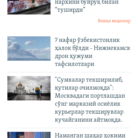
нархини буйруқ билан
“туширди”
Бошқа видеолар
7 нафар ўзбекистонлик
ҳалок бўлди - Нижнекамск
дрон ҳужуми
тафсилотлари
"Сумкалар текширилиб,
қутилар очилмоқда":
Москвадаги портлашдан
сўнг марказий осиёлик
курьерлар текширувлар
кучайганини айтмоқда.
Наманган шаҳар ҳокими