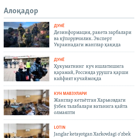
Алоқадор
ДУНË
Дезинформация, ракета зарбалари
ва қўпорувчилик. Эксперт
Украинадаги жанглар ҳақида
ДУНË
Ҳукуматнинг куч ишлатишига
қарамай, Россияда урушга қарши
кайфият кучаймоқда
КУН МАВЗУЛАРИ
Жанглар кетаётган Харьковдаги
ўзбек талабалари ватанига қайта
олмаяпти
LOTIN
Janglar ketayotgan Xarkovdagi o‘zbek