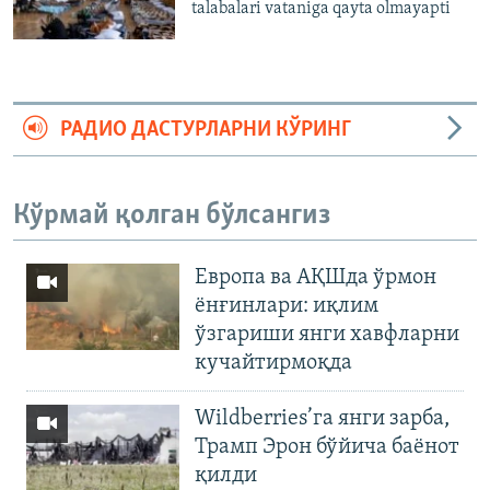
talabalari vataniga qayta olmayapti
РАДИО ДАСТУРЛАРНИ КЎРИНГ
Кўрмай қолган бўлсангиз
Европа ва АҚШда ўрмон
ёнғинлари: иқлим
ўзгариши янги хавфларни
кучайтирмоқда
Wildberries’га янги зарба,
Трамп Эрон бўйича баёнот
қилди