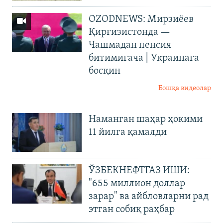
OZODNEWS: Мирзиёев
Қирғизистонда —
Чашмадан пенсия
битимигача | Украинага
босқин
Бошқа видеолар
Наманган шаҳар ҳокими
11 йилга қамалди
ЎЗБЕКНЕФТГАЗ ИШИ:
"655 миллион доллар
зарар" ва айбловларни рад
этган собиқ раҳбар