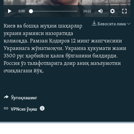
Auto
0:00
14:02
240p
Бевосита линк
Киев ва бошқа муҳим шаҳарлар
360p
украин армияси назоратида
қолмоқда. Рамзан Қодиров 12 минг жангчисини
480p
Auto
240p
360p
480p
Украинага жўнатмоқчи. Украина ҳукумати жами
720p
3500 рус ҳарбийси ҳалок бўлганини билдирди.
720p
1080p
1080p
Россия ўз талафотларига доир аниқ маълумотни
очиқлагани йўқ.
Ўртоқлашинг
VPNсиз ўқиш