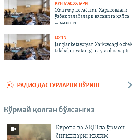
КУН МАВЗУЛАРИ
Жанглар кетаётган Харьковдаги
ўзбек талабалари ватанига қайта
олмаяпти
LOTIN
Janglar ketayotgan Xarkovdagi o‘zbek
talabalari vataniga qayta olmayapti
РАДИО ДАСТУРЛАРНИ КЎРИНГ
Кўрмай қолган бўлсангиз
Европа ва АҚШда ўрмон
ёнғинлари: иқлим