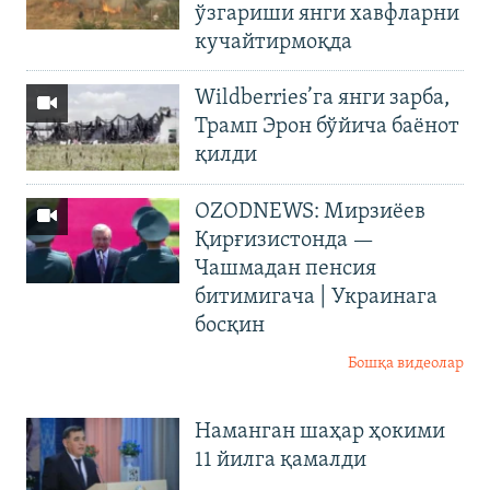
ўзгариши янги хавфларни
кучайтирмоқда
Wildberries’га янги зарба,
Трамп Эрон бўйича баёнот
қилди
OZODNEWS: Мирзиёев
Қирғизистонда —
Чашмадан пенсия
битимигача | Украинага
босқин
Бошқа видеолар
Наманган шаҳар ҳокими
11 йилга қамалди