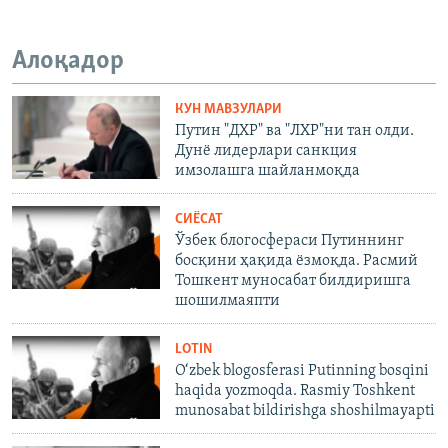
Алоқадор
КУН МАВЗУЛАРИ
Путин "ДХР" ва "ЛХР"ни тан олди.
Дунё лидерлари санкция
имзолашга шайланмоқда
СИЁСАТ
Ўзбек блогосфераси Путиннинг
босқини ҳақида ёзмоқда. Расмий
Тошкент муносабат билдиришга
шошилмаяпти
LOTIN
O‘zbek blogosferasi Putinning bosqini
haqida yozmoqda. Rasmiy Toshkent
munosabat bildirishga shoshilmayapti