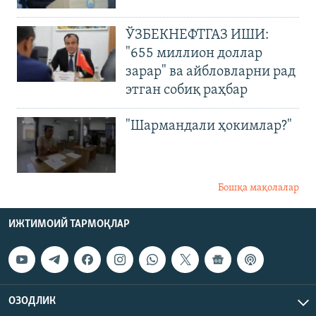
ЎЗБЕКНЕФТГАЗ ИШИ:
"655 миллион доллар
зарар" ва айбловларни рад
этган собиқ раҳбар
"Шармандали ҳокимлар?"
Бошқа мақолалар
ИЖТИМОИЙ ТАРМОҚЛАР
ОЗОДЛИК