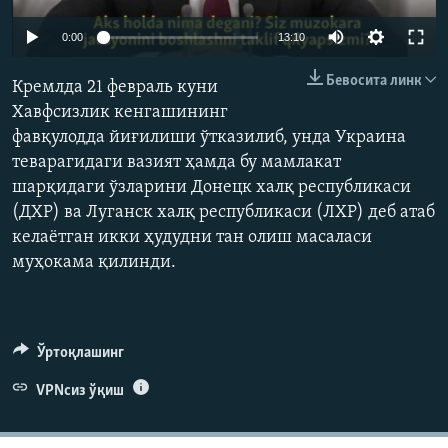
Auto
0:00
13:10
240p
Бевосита линк
Кремлда 21 февраль куни
360p
Хавфсизлик кенгашининг
фавқулодда йиғилиши ўтказилиб, унда Украина
480p
Auto
240p
360p
480p
теварагидаги вазият ҳамда бу мамлакат
720p
шарқидаги ўзларини Донецк халқ республикаси
720p
1080p
1080p
(ДХР) ва Луганск халқ республикаси (ЛХР) деб атаб
келаётган икки ҳудудни тан олиш масаласи
муҳокама қилинди.
Ўртоқлашинг
VPNсиз ўқиш