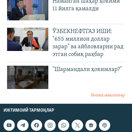
Наманган шаҳар ҳокими
11 йилга қамалди
ЎЗБЕКНЕФТГАЗ ИШИ:
"655 миллион доллар
зарар" ва айбловларни рад
этган собиқ раҳбар
"Шармандали ҳокимлар?"
Бошқа мақолалар
ИЖТИМОИЙ ТАРМОҚЛАР