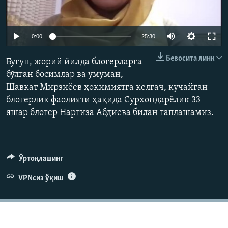
Auto
0:00
25:30
240p
Бевосита линк
Бугун, жорий йилда блогерларга
360p
бўлган босимлар ва умуман,
Шавкат Мирзиёев ҳокимиятга келгач, кучайган
480p
Auto
240p
360p
480p
блогерлик фаолияти ҳақида Сурхондарёлик 33
720p
яшар блогер Наргиза Абдиева билан гаплашамиз.
720p
1080p
1080p
Ўртоқлашинг
VPNсиз ўқиш