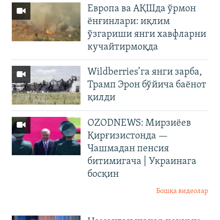
Европа ва АҚШда ўрмон
ёнғинлари: иқлим
ўзгариши янги хавфларни
кучайтирмоқда
Wildberries’га янги зарба,
Трамп Эрон бўйича баёнот
қилди
OZODNEWS: Мирзиёев
Қирғизистонда —
Чашмадан пенсия
битимигача | Украинага
босқин
Бошқа видеолар