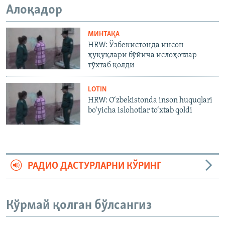
Алоқадор
МИНТАҚА
HRW: Ўзбекистонда инсон
ҳуқуқлари бўйича ислоҳотлар
тўхтаб қолди
LOTIN
HRW: O‘zbekistonda inson huquqlari
bo‘yicha islohotlar to‘xtab qoldi
РАДИО ДАСТУРЛАРНИ КЎРИНГ
Кўрмай қолган бўлсангиз