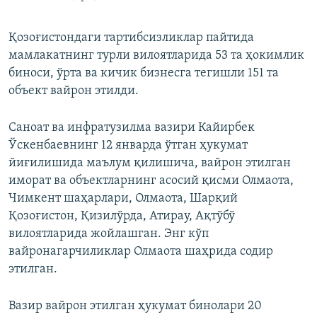
Қозоғистондаги тартибсизликлар пайтида
мамлакатнинг турли вилоятларида 53 та ҳокимлик
биноси, ўрта ва кичик бизнесга тегишли 151 та
объект вайрон этилди.
Саноат ва инфратузилма вазири Кайирбек
Ўскенбаевнинг 12 январда ўтган ҳукумат
йиғилишида маълум қилишича, вайрон этилган
иморат ва объектларнинг асосий қисми Олмаота,
Чимкент шаҳарлари, Олмаота, Шарқий
Қозоғистон, Қизилўрда, Атирау, Ақтўбў
вилоятларида жойлашган. Энг кўп
вайронагарчиликлар Олмаота шаҳрида содир
этилган.
Вазир вайрон этилган ҳукумат бинолари 20