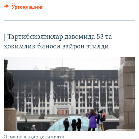
Ўртоқлашинг
Тартибсизликлар давомида 53 та
ҳокимлик биноси вайрон этилди
Олмаота шаҳар ҳокимияти.