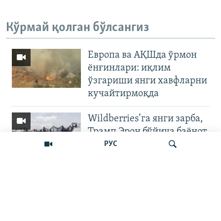
Кўрмай қолган бўлсангиз
Европа ва АҚШда ўрмон
ёнғинлари: иқлим
ўзгариши янги хавфларни
кучайтирмоқда
Wildberries’га янги зарба,
Трамп Эрон бўйича баёнот
қилди
РУС
OZODNEWS: Мирзиёев
Қирғизистонда —
Излаш
Чашмадан пенсия
битимигача | Украинага