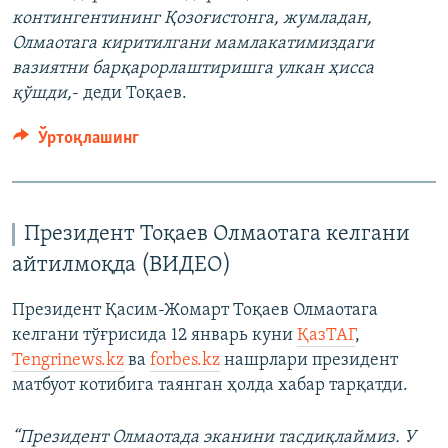
контингентининг Қозоғистонга, жумладан,
Олмаотага киритилгани мамлакатимиздаги
вазиятни барқарорлаштиришга улкан ҳисса
қўшди,
- деди Тоқаев.
Ўртоқлашинг
Президент Тоқаев Олмаотага келгани
айтилмоқда (ВИДЕО)
Президент Қасим-Жомарт Тоқаев Олмаотага
келгани тўғрисида 12 январь куни
ҚазТАГ
,
Tengrinews.kz
ва
forbes.kz
нашрлари президент
матбуот котибига таянган ҳолда хабар тарқатди.
“Президент Олмаотада эканини тасдиқлаймиз. У