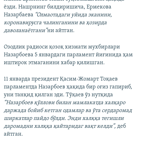
ёзди. Нашрнинг билдиришича, Ермекова
Назарбаева
“Олмаотадаги уйида эканини,
коронавирусга чалинганини ва ҳозирда
даволанаётгани”
ни айтган.
Озодлик радиоси қозоқ хизмати мухбирлари
Назарбоева 5 январдаги парламент йиғинида ҳам
иштирок этмаганини хабар қилишган.
11 январда президент Қасим-Жомарт Тоқаев
парламентда Назарбоев ҳақида бир оғиз гапириб,
уни танқид қилган эди. Тўқаев ўз нутқида
“Назарбоев қўллови билан мамлакатда халқаро
даржада бойиб кетган одамлар ва ўта сердаромад
ширкатлар пайдо бўлди. Энди халққа тегишли
даромадни халққа қайтаридаг вақт келди”,
деб
айтган.