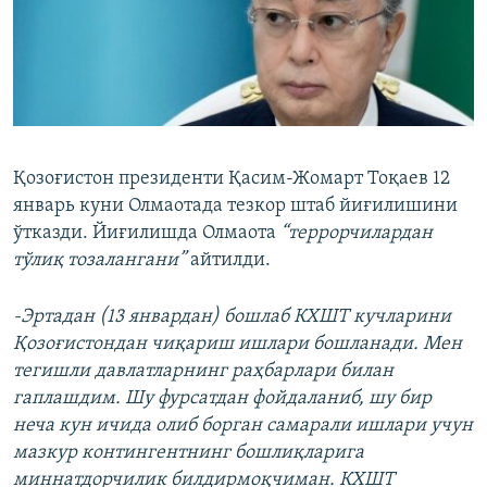
Қозоғистон президенти Қасим-Жомарт Тоқаев 12
январь куни Олмаотада тезкор штаб йиғилишини
ўтказди. Йиғилишда Олмаота
“террорчилардан
тўлиқ тозалангани”
айтилди.
-Эртадан (13 январдан) бошлаб КХШТ кучларини
Қозоғистондан чиқариш ишлари бошланади. Мен
тегишли давлатларнинг раҳбарлари билан
гаплашдим. Шу фурсатдан фойдаланиб, шу бир
неча кун ичида олиб борган самарали ишлари учун
мазкур контингентнинг бошлиқларига
миннатдорчилик билдирмоқчиман. КХШТ