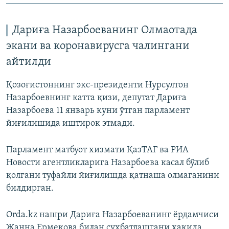
Дариға Назарбоеванинг Олмаотада
экани ва коронавирусга чалингани
айтилди
Қозоғистоннинг экс-президенти Нурсултон
Назарбоевнинг катта қизи, депутат Дариға
Назарбоева 11 январь куни ўтган парламент
йиғилишида иштирок этмади.
Парламент матбуот хизмати ҚазТАГ ва РИА
Новости агентликларига Назарбоева касал бўлиб
қолгани туфайли йиғилишда қатнаша олмаганини
билдирган.
Orda.kz нашри Дариға Назарбоеванинг ёрдамчиси
Жанна Ермекова билан суҳбатлашгани ҳақида