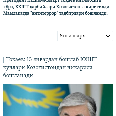
Президент Қасим-Жомарт Тоқаев илтимосига
кўра, КХШТ ҳарбийлари Қозоғистонга киритилди.
Мамлакатда "антитеррор" тадбирлари бошланди.
Янги шарҳ
Тоқаев: 13 январдан бошлаб КХШТ
кучлари Қозоғистондан чиқарила
бошланади