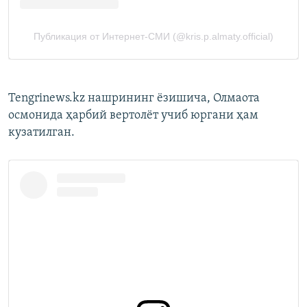
Tengrinews.kz нашрининг ёзишича, Олмаота
осмонида ҳарбий вертолёт учиб юргани ҳам
кузатилган.