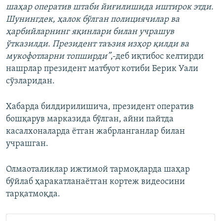
шаҳар оператив штаби йиғилишида иштирок этди.
Шунингдек, ҳалок бўлган полициячилар ва
ҳарбийларнинг яқинлари билан учрашув
ўтказилди. Президент таъзия изҳор қилди ва
мукофотларни топширди”
,-деб иқтибос келтирди
нашрлар президент матбуот котиби Берик Уали
сўзларидан.
Хабарда билдирилишича, президент оператив
бошқарув марказида бўлган, айни пайтда
касалхоналарда ётган жабрланганлар билан
учрашган.
Олмаоталиклар ижтимой тармоқларда шаҳар
бўйлаб ҳаракатланаётган кортеж видеосини
тарқатмоқда.