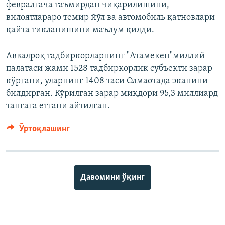
февралгача таъмирдан чиқарилишини,
вилоятлараро темир йўл ва автомобиль қатновлари
қайта тикланишини маълум қилди.
Аввалроқ тадбиркорларнинг "Атамекен"миллий
палатаси жами 1528 тадбиркорлик субъекти зарар
кўргани, уларнинг 1408 таси Олмаотада эканини
билдирган. Кўрилган зарар миқдори 95,3 миллиард
тангага етгани айтилган.
Ўртоқлашинг
Давомини ўқинг