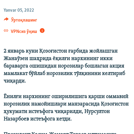
Yanvar 05, 2022
Ўртоқлашинг
VPNсиз ўқиш
2 январь куни Қозоғистон ғарбида жойлашган
Жанаўзен шаҳрида ёқилғи нархининг икки
бараварга ошишидан норозилар бошлаган акция
мамлакат бўйлаб норозилик тўлқинини келтириб
чиқарди.
Ёнилғи нархининг оширилишига қарши оммавий
норозилик намойишлари манзарасида Қозоғистон
ҳукумати истеъфога чиқарилди, Нурсултон
Назарбоев истеъфога кетди.