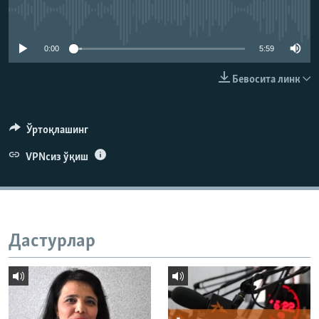
Айни дамда медиа-манба мавжуд эмас
0:00
5:59
Бевосита линк
Ўртоқлашинг
VPNсиз ўқиш
Дастурлар