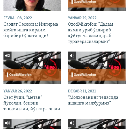
FEVRAL 08, 2022
YANVAR 29, 2022
Саодат Омонова: Йигирма
OzodMikrofon: “Дадам
жойга ишга кирдим,
аямни уриб ўлдириб
барибир бўшатишди!
қўйгунча жим қараб
тураверасизларми?”
YANVAR 26, 2022
DEKABR 11, 2021
Свет ўчди, “метан”
“Молхонанинг тепасида
йўқолди, бензин
яшашга мажбурмиз”
тақчиллади, йўлкира ошди