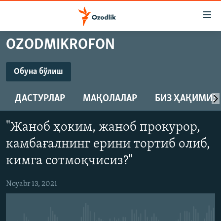
Линклар
Бош
мавзуларга
OZODMIKROFON
ўтинг
OZODLIK SURISHTIRUVLARI
Асосий
OZODVIDEO
навигацияга
Обуна бўлиш
ўтинг
ОБУНА БЎЛИШ
OZODARXIV
Қидиришга
ДАСТУРЛАР
МАҚОЛАЛАР
БИЗ ҲАҚИМИЗ
ўтинг
На русском
SoundCloud
"Жаноб ҳоким, жаноб прокурор,
ИЖТИМОИЙ ТАРМОҚЛАР
камбағалнинг ерини тортиб олиб,
Обуна бўлиш
кимга сотмоқчисиз?"
Noyabr 13, 2021
Озодлик бошқа тилларда