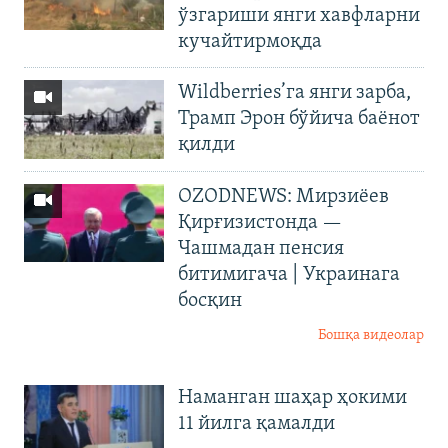
ўзгариши янги хавфларни
кучайтирмоқда
Wildberries’га янги зарба,
Трамп Эрон бўйича баёнот
қилди
OZODNEWS: Мирзиёев
Қирғизистонда —
Чашмадан пенсия
битимигача | Украинага
босқин
Бошқа видеолар
Наманган шаҳар ҳокими
11 йилга қамалди