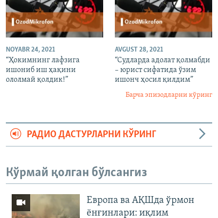
NOYABR 24, 2021
AVGUST 28, 2021
“Ҳокимнинг лафзига
“Судларда адолат қолмабди
ишониб иш ҳақини
– юрист сифатида ўзим
ололмай қолдик!”
ишонч ҳосил қилдим”
Барча эпизодларни кўринг
РАДИО ДАСТУРЛАРНИ КЎРИНГ
Кўрмай қолган бўлсангиз
Европа ва АҚШда ўрмон
ёнғинлари: иқлим