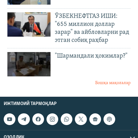
ЎЗБЕКНЕФТГАЗ ИШИ:
"655 миллион доллар
зарар" ва айбловларни рад
этган собиқ раҳбар
"Шармандали ҳокимлар?"
Бошқа мақолалар
ИЖТИМОИЙ ТАРМОҚЛАР
ОЗОДЛИК