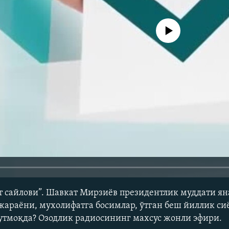
Айни дамда медиа-манба мавжу
т сайлови”. Шавкат Мирзиёв президентлик муддати ян
жараёни, мухолифатга босимлар, ўтган беш йиллик сиё
утмоқда? Озодлик радиосининг махсус жонли эфири.