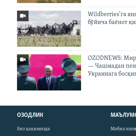
Wildberries’га ян
бўйича баёнот қ
OZODNEWS: Мирз
— Чашмадан пенс
Украинага босқи
На русском
ОЗОДЛИК
МАЪЛУМ
ИЖТИМОИЙ ТАРМОҚЛАР
Биз ҳақимизда
Мобил ило