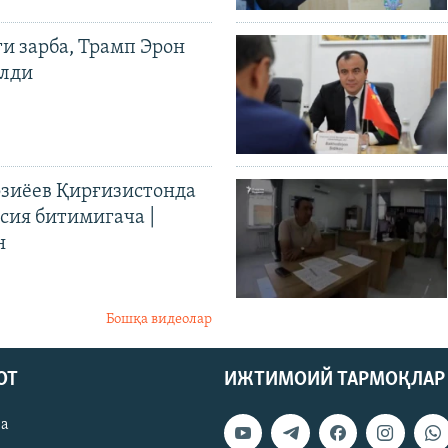
ги зарба, Трамп Эрон
илди
иёев Қирғизистонда
ия битимигача |
н
Бошқа видеолар
ОТ
ИЖТИМОИЙ ТАРМОҚЛАР
ва