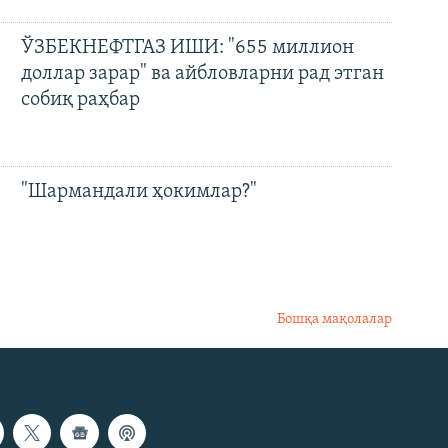
ЎЗБЕКНЕФТГАЗ ИШИ: "655 миллион
доллар зарар" ва айбловларни рад этган
собиқ раҳбар
"Шармандали ҳокимлар?"
Бошқа мақолалар