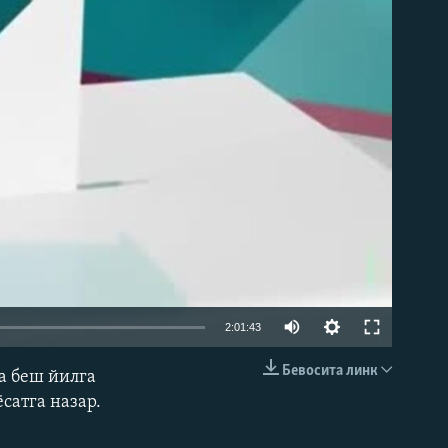
д эмас
2:01:43
Бевосита линк
а беш йилга
КИРИТИШ (EMBED)
сатга назар.