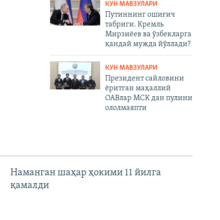
КУН МАВЗУЛАРИ
Путиннинг ошиғич
табриги. Кремль
Мирзиёев ва ўзбекларга
қандай мужда йўллади?
КУН МАВЗУЛАРИ
Президент сайловини
ёритган маҳаллий
ОАВлар МСК дан пулини
ололмаяпти
Наманган шаҳар ҳокими 11 йилга
қамалди