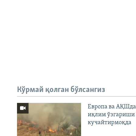
Кўрмай қолган бўлсангиз
Европа ва АҚШда
иқлим ўзгариши 
кучайтирмоқда