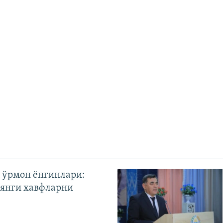
 ўрмон ёнғинлари:
янги хавфларни