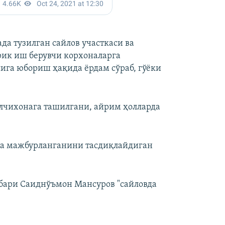
да тузилган сайлов участкаси ва
рик иш берувчи корхоналарга
ига юбориш ҳақида ёрдам сўраб, гўёки
лчихонага ташилгани, айрим ҳолларда
шга мажбурланганини тасдиқлайдиган
бари Саиднўъмон Мансуров "сайловда