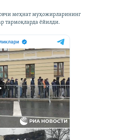
стовчи меҳнат муҳожирларининг
ар тармоқларда ёйилди.