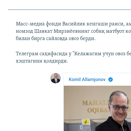
Масс-медиа фонди Васийлик кенгаши раиси, ам
номзод Шавкат Мирзиёевнинг собиқ матбуот к
билан бирга сайловда овоз берди.
Телеграм саҳифасида у "Келажагим учун овоз б
хэштагини қолдирди.