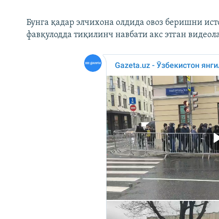
Бунга қадар элчихона олдида овоз беришни и
фавқулодда тиқилинч навбати акс этган видеол