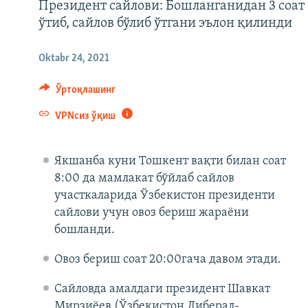
Президент сайлови: Бошланганидан 3 соат
ўтиб, сайлов бўлиб ўтгани эълон қилинди
Oktabr 24, 2021
Ўртоқлашинг
VPNсиз ўқиш
Якшанба куни Тошкент вақти билан соат
8:00 да мамлакат бўйлаб сайлов
участкаларида Ўзбекистон президенти
сайлови учун овоз бериш жараёни
бошланди.
Овоз бериш соат 20:00гача давом этади.
Сайловда амалдаги президент Шавкат
Мирзиёев (Ўзбекистон Либерал-