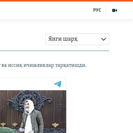
РУС
Янги шарҳ
т ва иссиқ ичимликлар тарқатишди.