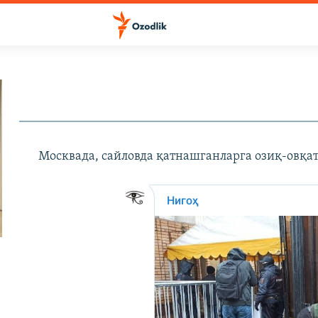
Москвада, сайловда қатнашганларга озиқ-овқа