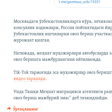
Москвадаги ўзбекистонликларга кўра, элчихона
консуллик ходимлари, Россия пойтахтидаги йи
ўзбекистонлик ишчиларни овоз бериш участкас
мурожаат қилган.
Натижада, меҳнат муҳожирлари автобусларда э
овоз беришга мажбурлангани айтилмоқда.
Tik-Tok тармоғида эса муҳожирлар овоз бери
видео тарқалди
.
Унда Ташқи Меҳнат миграцияси агентлиги раҳ
овоз бериш мажбурий эмас" деб таъкидлайди.
Ўртоқлашинг