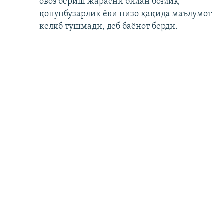
овоз бериш жараёни билан боғлиқ
қонунбузарлик ёки низо ҳақида маълумот
келиб тушмади, деб баёнот берди.