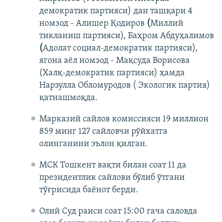
демократик партияси) дан ташқари 4
номзод - Алишер Қодиров
(
Миллий
тикланиш партияси), Баҳром Абдуҳалимов
(
Адолат социал-демократик партияси),
ягона аёл номзод - Мақсуда Ворисова
(Халқ-демократик партияси) ҳамда
Нарзулла Обломуродов ( Экологик партия)
қатнашмоқда.
Марказий сайлов комиссияси 19 миллион
859 минг 127 сайловчи рўйхатга
олинганини эълон қилган.
МСК Тошкент вақти билан соат 11 да
президентлик сайлови бўлиб ўтгани
тўғрисида баёнот берди.
Олий Суд раиси соат 15:00 гача саловда