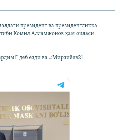
алдаги президент ва президентликка
отиби Комил Алламжонов ҳам оиласи
ердим!" деб ёзди ва #Мирзиёев21