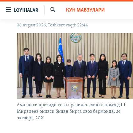
Линклар
КУН МАВЗУЛАРИ
LOYIHALAR
Бош
мавзуларга
Излаш
06 Avgust 2026, Toshkent vaqti: 22:44
OZODLIK SURISHTIRUVLARI
ўтинг
Асосий
OZODVIDEO
навигацияга
OZODARXIV
ўтинг
Қидиришга
ўтинг
Амалдаги президент ва президентликка номзод Ш.
Мирзиёев оиласи билан бирга овоз бермоқда, 24
октябрь, 2021