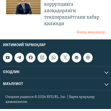
коррупцияга
алоқадорлиги
текширилаётгани хабар
қилинди
Бошқа мақолалар
ИЖТИМОИЙ ТАРМОҚЛАР
ОЗОДЛИК
МАЪЛУМОТ
Озодлик радиоси © 2026 RFE/RL, Inc. | Барча ҳуқуқлар
ҳимояланган.