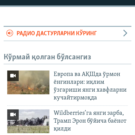
РАДИО ДАСТУРЛАРНИ КЎРИНГ
Кўрмай қолган бўлсангиз
Европа ва АҚШда ўрмон
ёнғинлари: иқлим
ўзгариши янги хавфларни
кучайтирмоқда
Wildberries’га янги зарба,
Трамп Эрон бўйича баёнот
қилди