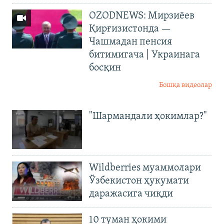
OZODNEWS: Мирзиёев
Қирғизистонда —
Чашмадан пенсия
битимигача | Украинага
босқин
Бошқа видеолар
"Шармандали ҳокимлар?"
Wildberries муаммолари
Ўзбекистон ҳукумати
даражасига чиқди
10 туман ҳокими