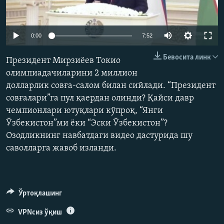
0:00
7:52
Бевосита линк
Президент Мирзиёев Токио
олимпиадачиларини 2 миллион
долларлик совға-салом билан сийлади. “Президент
совғалари”га пул қаердан олинди? Қайси давр
чемпионлари ютуқлари кўпроқ, “Янги
Ўзбекистон”ми ёки “Эски Ўзбекистон”?
Озодликнинг навбатдаги видео дастурида шу
саволларга жавоб изланди.
Ўртоқлашинг
VPNсиз ўқиш