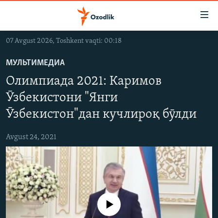
Линклар
Бош
мавзуларга
07 Avgust 2026, Toshkent vaqti: 00:18
ўтинг
OZODLIK SURISHTIRUVLARI
Асосий
МУЛЬТИМЕДИА
OZODVIDEO
навигацияга
Олимпиада 2021: Каримов
ўтинг
OZODARXIV
Қидиришга
Ӯзбекистони "Янги
ўтинг
Ӯзбекистон"дан кучлироқ бӯлди
На русском
Avgust 24, 2021
ИЖТИМОИЙ ТАРМОҚЛАР
Айни дамда медиа-манба мавжуд эмас
Озодлик бошқа тилларда