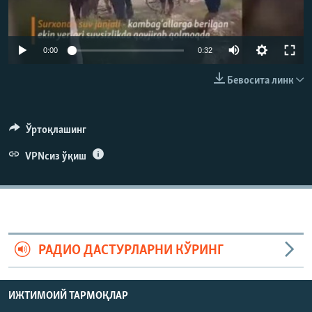
Auto
0:00
0:32
240p
Бевосита линк
360p
480p
Auto
240p
360p
480p
Ўртоқлашинг
720p
VPNсиз ўқиш
720p
1080p
1080p
РАДИО ДАСТУРЛАРНИ КЎРИНГ
ИЖТИМОИЙ ТАРМОҚЛАР