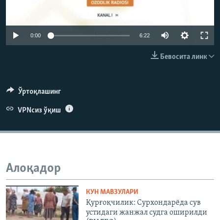
Auto
0:00
6:22
240p
Бевосита линк
360p
480p
Auto
240p
360p
480p
Ўртоқлашинг
720p
VPNсиз ўқиш
720p
1080p
1080p
Алоқадор
КУН МАВЗУЛАРИ
Қурғоқчилик: Сурхондарёда сув
устидаги жанжал судга оширилди