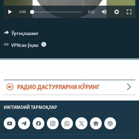
Auto
0:00
0:12
240p
360p
Ўртоқлашинг
480p
VPNсиз ўқиш
Auto
240p
360p
480p
720p
720p
1080p
1080p
РАДИО ДАСТУРЛАРНИ КЎРИНГ
ИЖТИМОИЙ ТАРМОҚЛАР