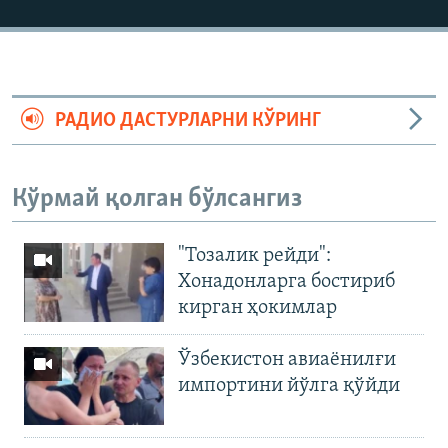
РАДИО ДАСТУРЛАРНИ КЎРИНГ
Кўрмай қолган бўлсангиз
"Тозалик рейди":
Хонадонларга бостириб
кирган ҳокимлар
Ўзбекистон авиаёнилғи
импортини йўлга қўйди