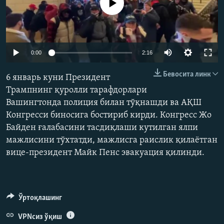
Айни дамда медиа-манба мавжуд эмас
Auto
0:00
2:16
240p
Бевосита линк
6 январь куни Президент
360p
Трампнинг қуролли тарафдорлари
Вашингтонда полиция билан тўқнашди ва АҚШ
480p
Auto
240p
360p
480p
Конгресси биносига бостириб кирди. Конгресс Жо
720p
Байден ғалабасини тасдиқлаши кутилган ялпи
720p
1080p
1080p
мажлисини тўхтатди, мажлисга раислик қилаётган
вице-президент Майк Пенс эвакуация қилинди.
Ўртоқлашинг
VPNсиз ўқиш