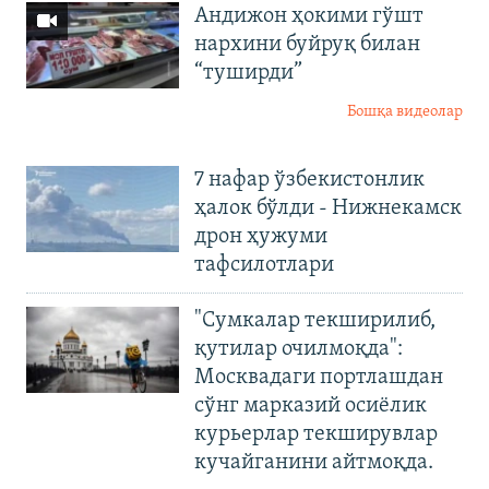
Андижон ҳокими гўшт
нархини буйруқ билан
“туширди”
Бошқа видеолар
7 нафар ўзбекистонлик
ҳалок бўлди - Нижнекамск
дрон ҳужуми
тафсилотлари
"Сумкалар текширилиб,
қутилар очилмоқда":
Москвадаги портлашдан
сўнг марказий осиёлик
курьерлар текширувлар
кучайганини айтмоқда.