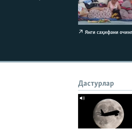
Янги саҳифани очин
Дастурлар