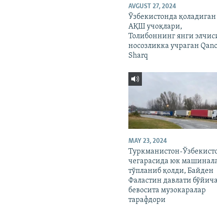
AVGUST 27, 2024
Ўзбекистонда қоладиган
АҚШ учоқлари,
Толибоннинг янги элчис
носозликка учраган Qano
Sharq
MAY 23, 2024
Туркманистон-Ўзбекист
чегарасида юк машинал
тўпланиб қолди, Байден
Фаластин давлати бўйич
бевосита музокаралар
тарафдори