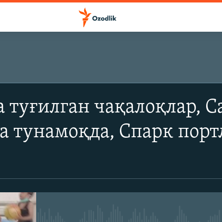
ОБУНА БЎЛИШ
 туғилган чақалоқлар, С
Apple подкастлар
а тунамоқда, Спарк пор
YouTube
Обуна бўлиш