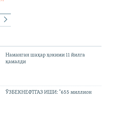
Наманган шаҳар ҳокими 11 йилга
қамалди
ЎЗБЕКНЕФТГАЗ ИШИ: "655 миллион
доллар зарар" ва айбловларни рад этган
собиқ раҳбар