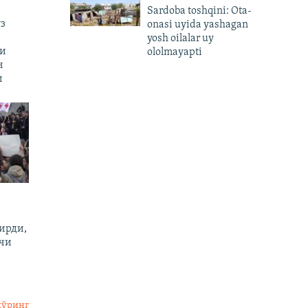
Sardoba toshqini: Ota-
з
onasi uyida yashagan
yosh oilalar uy
ни
ololmayapti
н
и
ирди,
вчи
кўринг