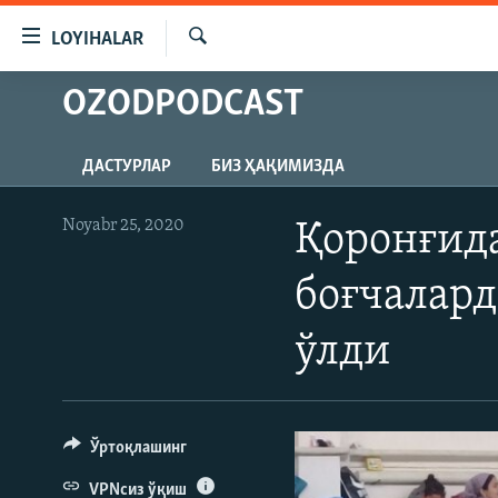
Линклар
LOYIHALAR
Бош
мавзуларга
Излаш
OZODPODCAST
OZODLIK SURISHTIRUVLARI
ўтинг
Асосий
OZODVIDEO
навигацияга
ДАСТУРЛАР
БИЗ ҲАҚИМИЗДА
OZODARXIV
ўтинг
Қидиришга
Noyabr 25, 2020
Қоронғида
ўтинг
боғчалард
ўлди
Ўртоқлашинг
VPNсиз ўқиш