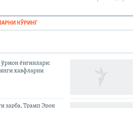
ЛАРНИ КЎРИНГ
 ўрмон ёнғинлари:
янги хавфларни
ги зарба, Трамп Эрон
илди