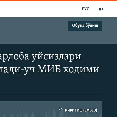
РУС
Обуна бўлиш
ардоба уйсизлари
тлади-уч МИБ ходими
КИРИТИШ (EMBED)