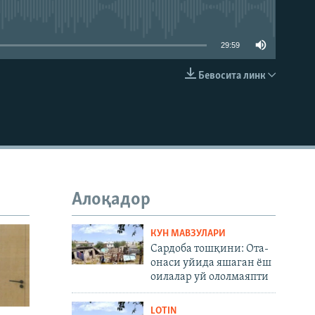
д эмас
29:59
Бевосита линк
КИРИТИШ (EMBED)
Алоқадор
КУН МАВЗУЛАРИ
Сардоба тошқини: Ота-
онаси уйида яшаган ёш
оилалар уй ололмаяпти
LOTIN