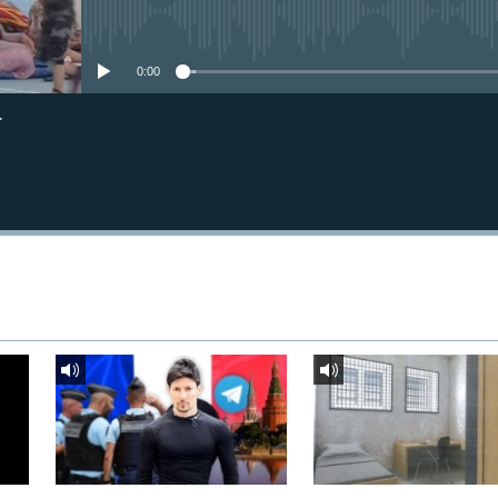
Айни дамда медиа-манба мавжу
0:00
г