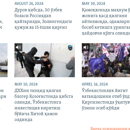
AVGUST 26, 2024
MAY 30, 2024
Дуров ҳибсда, 30 ўзбек
Қамоқхонада маҳкум ў
боласи Россиядан
жонига қасд қилгани
и,
қайтарилди, Золингендаги
айтилмоқда, одамлар
t
ҳужум ва 15 ёшли қирғиз
босиб кетишга уринга
ҳайдовчи қўлга олинд
MAY 10, 2024
APREL 16, 2024
он
ДХХни танқид қилган
Ўзбекистонлик йигит
ари
блогер Қозоғистонда ҳибсга
ватандошини отиб ўлд
олинди, Ўзбекистонга
Қирғизистонда ўқиту
а
инвестиция киритиш
ўзини осиб қўйди
бўйича Хитой ҳамон
олдинда
Барча эпизодларни 