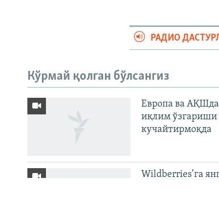
РАДИО ДАСТУР
На русском
Кўрмай қолган бўлсангиз
ИЖТИМОИЙ ТАРМОҚЛАР
Европа ва АҚШда
иқлим ўзгариши 
кучайтирмоқда
Озодлик бошқа тилларда
Wildberries’га ян
бўйича баёнот қ