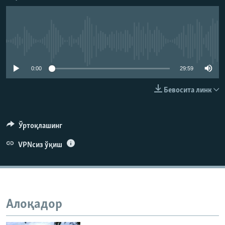
Айни дамда медиа-манба мавжуд эмас
0:00
29:59
Бевосита линк
Ўртоқлашинг
VPNсиз ўқиш
Алоқадор