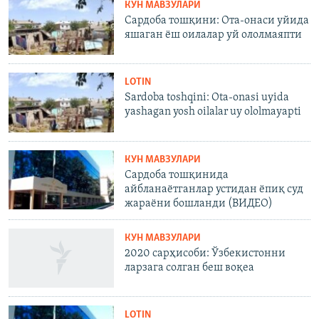
КУН МАВЗУЛАРИ
Сардоба тошқини: Ота-онаси уйида
яшаган ёш оилалар уй ололмаяпти
LOTIN
Sardoba toshqini: Ota-onasi uyida
yashagan yosh oilalar uy ololmayapti
КУН МАВЗУЛАРИ
Сардоба тошқинида
айбланаётганлар устидан ёпиқ суд
жараёни бошланди (ВИДЕО)
КУН МАВЗУЛАРИ
2020 сарҳисоби: Ўзбекистонни
ларзага солган беш воқеа
LOTIN