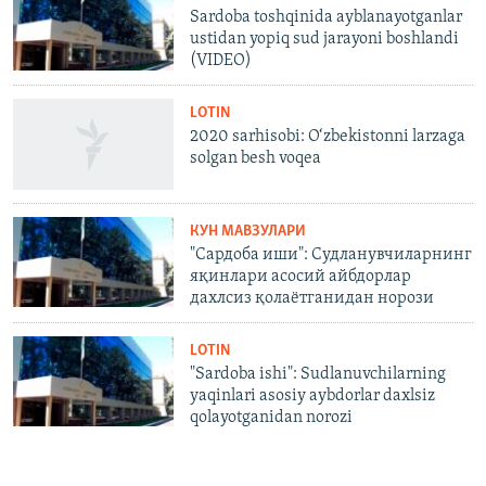
Sardoba toshqinida ayblanayotganlar
ustidan yopiq sud jarayoni boshlandi
(VIDEO)
LOTIN
2020 sarhisobi: O‘zbekistonni larzaga
solgan besh voqea
КУН МАВЗУЛАРИ
"Сардоба иши": Судланувчиларнинг
яқинлари асосий айбдорлар
дахлсиз қолаётганидан норози
LOTIN
"Sardoba ishi": Sudlanuvchilarning
yaqinlari asosiy aybdorlar daxlsiz
qolayotganidan norozi