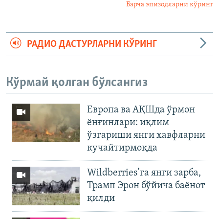
Барча эпизодларни кўринг
РАДИО ДАСТУРЛАРНИ КЎРИНГ
Кўрмай қолган бўлсангиз
Европа ва АҚШда ўрмон
ёнғинлари: иқлим
ўзгариши янги хавфларни
кучайтирмоқда
Wildberries’га янги зарба,
Трамп Эрон бўйича баёнот
қилди