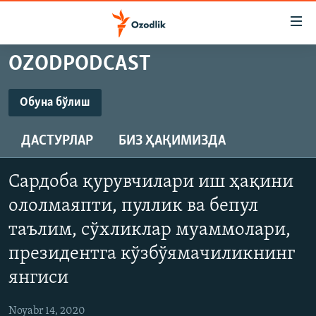
Линклар
Бош
мавзуларга
OZODPODCAST
ўтинг
OZODLIK SURISHTIRUVLARI
Асосий
OZODVIDEO
навигацияга
Обуна бўлиш
ўтинг
ОБУНА БЎЛИШ
OZODARXIV
Қидиришга
ДАСТУРЛАР
БИЗ ҲАҚИМИЗДА
ўтинг
На русском
YouTube
Сардоба қурувчилари иш ҳақини
ИЖТИМОИЙ ТАРМОҚЛАР
ололмаяпти, пуллик ва бепул
Обуна бўлиш
таълим, сўхликлар муаммолари,
президентга кўзбўямачиликнинг
янгиси
Озодлик бошқа тилларда
Noyabr 14, 2020