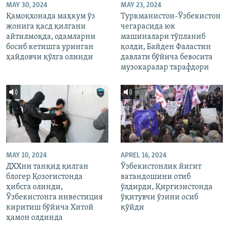
MAY 30, 2024
MAY 23, 2024
Қамоқхонада маҳкум ўз
Туркманистон-Ўзбекистон
жонига қасд қилгани
чегарасида юк
айтилмоқда, одамларни
машиналари тўпланиб
босиб кетишга уринган
қолди, Байден Фаластин
ҳайдовчи қўлга олинди
давлати бўйича бевосита
музокаралар тарафдори
MAY 10, 2024
APREL 16, 2024
ДХХни танқид қилган
Ўзбекистонлик йигит
блогер Қозоғистонда
ватандошини отиб
ҳибсга олинди,
ўлдирди, Қирғизистонда
Ўзбекистонга инвестиция
ўқитувчи ўзини осиб
киритиш бўйича Хитой
қўйди
ҳамон олдинда