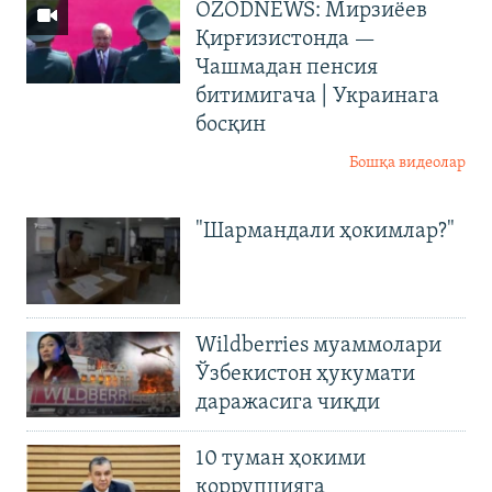
OZODNEWS: Мирзиёев
Қирғизистонда —
Чашмадан пенсия
битимигача | Украинага
босқин
Бошқа видеолар
"Шармандали ҳокимлар?"
Wildberries муаммолари
Ўзбекистон ҳукумати
даражасига чиқди
10 туман ҳокими
коррупцияга