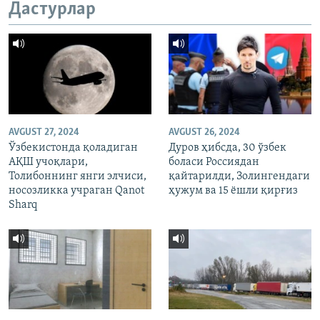
Дастурлар
AVGUST 27, 2024
AVGUST 26, 2024
Ўзбекистонда қоладиган
Дуров ҳибсда, 30 ўзбек
АҚШ учоқлари,
боласи Россиядан
Толибоннинг янги элчиси,
қайтарилди, Золингендаги
носозликка учраган Qanot
ҳужум ва 15 ёшли қирғиз
Sharq