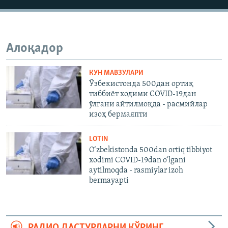
Алоқадор
КУН МАВЗУЛАРИ
Ўзбекистонда 500дан ортиқ
тиббиёт ходими COVID-19дан
ўлгани айтилмоқда - расмийлар
изоҳ бермаяпти
LOTIN
O‘zbekistonda 500dan ortiq tibbiyot
xodimi COVID-19dan o‘lgani
aytilmoqda - rasmiylar izoh
bermayapti
РАДИО ДАСТУРЛАРНИ КЎРИНГ