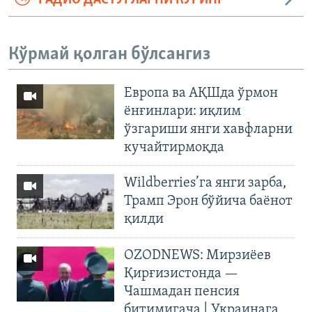
Кўрмай қолган бўлсангиз
Европа ва АҚШда ўрмон
ёнғинлари: иқлим
ўзгариши янги хавфларни
кучайтирмоқда
Wildberries’га янги зарба,
Трамп Эрон бўйича баёнот
қилди
OZODNEWS: Мирзиёев
Қирғизистонда —
Чашмадан пенсия
битимигача | Украинага