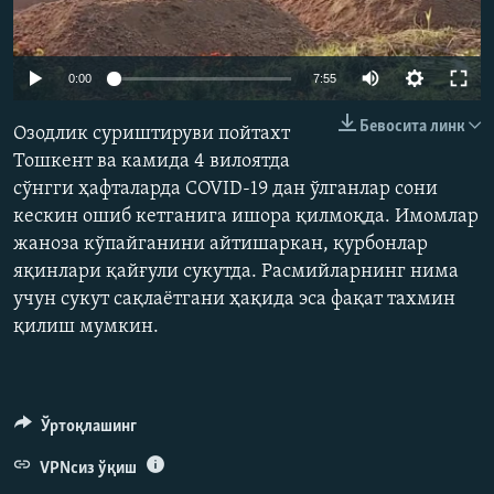
Auto
0:00
7:55
240p
Бевосита линк
Озодлик суриштируви пойтахт
360p
Тошкент ва камида 4 вилоятда
сўнгги ҳафталарда COVID-19 дан ўлганлар сони
480p
Auto
240p
360p
480p
кескин ошиб кетганига ишора қилмоқда. Имомлар
720p
жаноза кўпайганини айтишаркан, қурбонлар
720p
1080p
1080p
яқинлари қайғули сукутда. Расмийларнинг нима
учун сукут сақлаётгани ҳақида эса фақат тахмин
қилиш мумкин.
Ўртоқлашинг
VPNсиз ўқиш