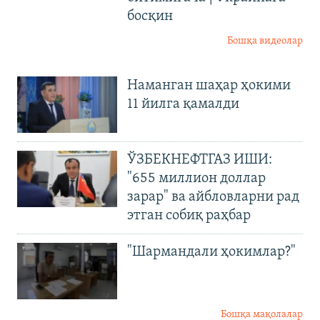
босқин
Бошқа видеолар
Наманган шаҳар ҳокими
11 йилга қамалди
ЎЗБЕКНЕФТГАЗ ИШИ:
"655 миллион доллар
зарар" ва айбловларни рад
этган собиқ раҳбар
"Шармандали ҳокимлар?"
Бошқа мақолалар