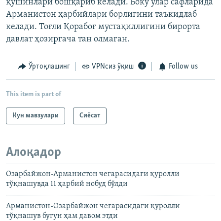
қўшинлари бошқариб келади. Боку улар сафларида
Арманистон ҳарбийлари борлигини таъкидлаб
келади. Тоғли Қорабоғ мустақиллигини бирорта
давлат ҳозиргача тан олмаган.
Ўртоқлашинг
VPNсиз ўқиш
Follow us
This item is part of
Кун мавзулари
Сиёсат
Алоқадор
Озарбайжон-Арманистон чегарасидаги қуролли
тўқнашувда 11 ҳарбий нобуд бўлди
Арманистон-Озарбайжон чегарасидаги қуролли
тўқнашув бугун ҳам давом этди