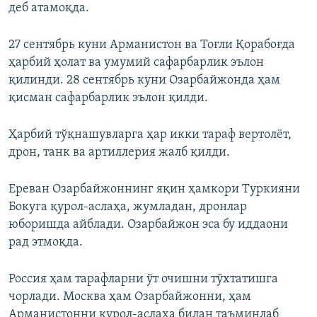
деб атамоқда.
27 сентябрь куни Арманистон ва Тоғли Қорабоғда
ҳарбий ҳолат ва умумий сафарбарлик эълон
қилинди. 28 сентябрь куни Озарбайжонда ҳам
қисман сафарбарлик эълон қилди.
Ҳарбий тўқнашувларга ҳар икки тараф вертолёт,
дрон, танк ва артиллерия жалб қилди.
Ереван Озарбайжоннинг яқин ҳамкори Туркияни
Бокуга қурол-аслаҳа, жумладан, дронлар
юборишда айблади. Озарбайжон эса бу иддаони
рад этмоқда.
Россия ҳам тарафларни ўт очишни тўхтатишга
чорлади. Москва ҳам Озарбайжонни, ҳам
Арманистонни қурол-аслаҳа билан таъминлаб