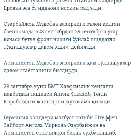
Дашкесан туманига ракета отганини билдирди.
Ереван эса бу иддаони кескин рад этди.
Озарбайжон Мудофаа вазирлиги эълон қилган
баённомада «28 сентябрдан 29 сентябрга ўтар
кечаси бутун фронт чизиғи бўйлаб шиддатли
тўқнашувлар давом этди», дейилади.
Арманистон Мудофаа вазирлиги ҳам тўқнашувлар
давом этаётганини билдирди.
29 сентябрь куни БМТ Хавфсизлик кенгаши
навбатдан ташқари йиғин ўтказиб, Тоғли
Қорабоғдаги жангларни муҳокама қилади.
Германия канцлери матбуот котиби Штеффен
Зайберт
Ангела
Меркель Озарбайжон ва
Арманистон етакчилари билан суҳбатлашиб,