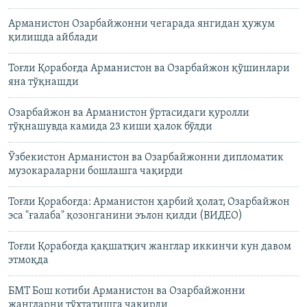
Арманистон Озарбайжонни чегарада янгидан ҳужум
қилишда айблади
Тоғли Қорабоғда Арманистон ва Озарбайжон қўшинлари
яна тўқнашди
Озарбайжон ва Арманистон ўртасидаги қуролли
тўқнашувда камида 23 киши ҳалок бўлди
Ўзбекистон Арманистон ва Озарбайжонни дипломатик
музокараларни бошлашга чақирди
Тоғли Қорабоғда: Арманистон ҳарбий ҳолат, Озарбайжон
эса "ғалаба" қозонганини эълон қилди (ВИДЕО)
Тоғли Қорабоғда қақшатқич жанглар иккинчи кун давом
этмоқда
БМТ Бош котиби Арманистон ва Озарбайжонни
жангларни тўхтатишга чақирди