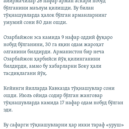
айирмачилар 26 нафар арман аскари нобуд
бўлганини маълум қилишди. Бу билан
тўқнашувларда ҳалок бўлган арманларнинг
умумий сони 80 дан ошди.
Озарбайжон эса камида 9 нафар оддий фуқаро
нобуд бўлганини, 30 га яқин одам жароҳат
олганини билдирди. Арманистон бир неча
Озарбайжон ҳарбийси йўқ қилинганини
билдирди, аммо бу хабарларни Боку ҳали
тасдиқлагани йўқ.
Кейинги йилларда Кавказда тўқнашувлар сони
ошди. Июль ойида содир бўлган жанговар
тўқнашувларда камида 17 нафар одам нобуд бўлган
эди.
Бу сафарги тўқнашувларни ҳар икки тараф «уруш»