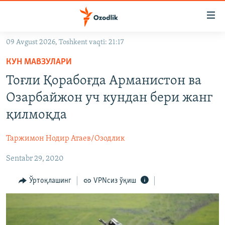
Линклар
Бош
мавзуларга
09 Avgust 2026, Toshkent vaqti: 21:17
ўтинг
OZODLIK SURISHTIRUVLARI
Асосий
КУН МАВЗУЛАРИ
OZODVIDEO
навигацияга
Тоғли Қорабоғда Арманистон ва
ўтинг
OZODARXIV
Озарбайжон уч кундан бери жанг
Қидиришга
ўтинг
қилмоқда
На русском
Таржимон Нодир Атаев/Озодлик
ИЖТИМОИЙ ТАРМОҚЛАР
Sentabr 29, 2020
Ўртоқлашинг
VPNсиз ўқиш
Озодлик бошқа тилларда