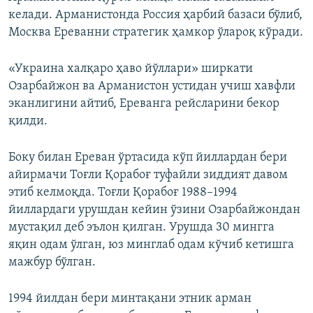
келади. Арманистонда Россия ҳарбий базаси бўлиб,
Москва Ереванни стратегик ҳамкор ўлароқ кўради.
«Украина халқаро ҳаво йўллари» ширкати
Озарбайжон ва Арманистон устидан учиш хавфли
эканлигини айтиб, Ереванга рейсларини бекор
қилди.
Боку билан Ереван ўртасида кўп йиллардан бери
айирмачи Тоғли Қорабоғ туфайли зиддият давом
этиб келмоқда. Тоғли Қорабоғ 1988–1994
йиллардаги урушдан кейин ўзини Озарбайжондан
мустақил деб эълон қилган. Урушда 30 мингга
яқин одам ўлган, юз минглаб одам кўчиб кетишга
мажбур бўлган.
1994 йилдан бери минтақани этник арман