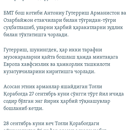
БМТ бош котиби Антониу Гутерриш Арманистон ва
Озарбайжон етакчилари билан тўғридан-тўғри
суҳбатлашиб, уларни ҳарбий ҳаракатларни зудлик
билан тўхтатишга чорлади.
Гутерриш, шунингдек, ҳар икки тарафни
музокараларни қайта бошлаш ҳамда минтақага
Европа хавфсизлик ва ҳамкорлик ташкилоти
кузатувчиларини киритишга чорлади.
Асосан этник арманлар яшайдиган Тоғли
Қорабоғда 27 сентябрь куни сўнгги тўрт йил ичида
содир бўлган энг йирик ҳарбий тўқнашувлар
бошланиб кетди.
28 сентябрь куни кеч Тоғли Қорабоғдаги