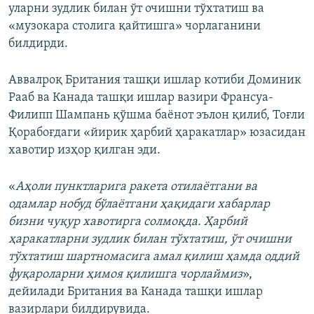
уларни зудлик билан ўт очишни тўхтатиш ва
«музокара столига қайтишга» чорлаганини
билдирди.
Аввалроқ Британия ташқи ишлар котиби Доминик
Рааб ва Канада ташқи ишлар вазири Франсуа-
Филипп Шампань қўшма баёнот эълон қилиб, Тоғли
Қорабоғдаги «йирик ҳарбий ҳаракатлар» юзасидан
хавотир изҳор қилган эди.
«
Аҳоли пунктларига ракета отилаётгани ва
одамлар нобуд бўлаётгани ҳақидаги хабарлар
бизни чуқур хавотирга солмоқда. Ҳарбий
ҳаракатларни зудлик билан тўхтатиш, ўт очишни
тўхтатиш шартномасига амал қилиш ҳамда оддий
фуқароларни ҳимоя қилишга чорлаймиз
»,
дейилади Британия ва Канада ташқи ишлар
вазирлари билдирувида.