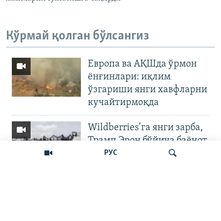
Кўрмай қолган бўлсангиз
Европа ва АҚШда ўрмон
ёнғинлари: иқлим
ўзгариши янги хавфларни
кучайтирмоқда
Wildberries’га янги зарба,
Трамп Эрон бўйича баёнот
қилди
РУС
OZODNEWS: Мирзиёев
Қирғизистонда —
Излаш
Чашмадан пенсия
битимигача | Украинага