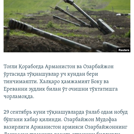
Тоғли Қорабоғда Арманистон ва Озарбайжон
ўртасида тўқнашувлар уч кундан бери
тинчимаяпти. Халқаро ҳамжамият Боку ва
Ереванни зудлик билан ўт очишни тўхтатишга
чорламоқда.
29 сентябрь куни тўқнашувларда ўнлаб одам нобуд
бўлгани хабар қилинди. Озарбайжон Мудофаа
вазирлиги Арманистон армияси Озарбайжоннинг