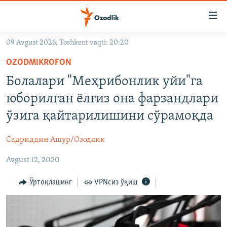
Линклар
Бош
мавзуларга
09 Avgust 2026, Toshkent vaqti: 20:20
ўтинг
OZODLIK SURISHTIRUVLARI
Асосий
OZODMIKROFON
OZODVIDEO
навигацияга
Болалари "Меҳрибонлик уйи"га
ўтинг
OZODARXIV
юборилган ëлғиз она фарзандлари
Қидиришга
ўтинг
ўзига қайтарилишини сўрамоқда
На русском
Садриддин Ашур/Озодлик
ИЖТИМОИЙ ТАРМОҚЛАР
Avgust 12, 2020
Ўртоқлашинг
VPNсиз ўқиш
Озодлик бошқа тилларда