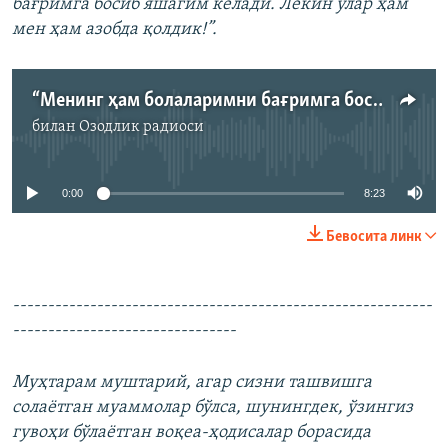
бағримга босиб яшагим келади. Лекин улар ҳам
мен ҳам азобда қолдик!”.
“Менинг ҳам болаларимни бағримга босиб яшагим келади”
билан
Озодлик радиоси
Айни дамда медиа-манба мавжуд эмас
0:00
8:23
Бевосита линк
------------------------------------------------------------
--------------------------------
Муҳтарам муштарий, агар сизни ташвишга
солаётган муаммолар бўлса, шунингдек, ўзингиз
гувоҳи бўлаётган воқеа-ҳодисалар борасида