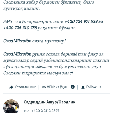
Озодликка хабар бермоқчи бўлсангиз¸ бизга
қўнғироқ қилинг.
SMS ва қўнғироқларингизни
+420 724 971 539 ва
+420 724 740 755
рақамига йўлланг.
OzodMikrofon
сизга мунтазир!
OzodMikrofon
рукни остида берилаëтган фикр ва
мулоҳазалар оддий ўзбекистонликларнинг шахсий
кўз қарашлари ифодаси ва бу мулоҳазалар учун
Озодлик таҳририяти масъул эмас!
Ўртоқлашинг
VPNсиз ўқиш
Follow us
Садриддин Ашур/Озодлик
тел: +420 2 2112 2397