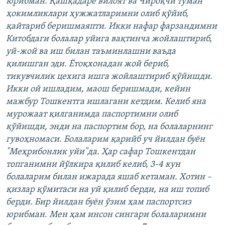
юрибман. Қашқадарё вилоят ва Чироқчи туман
ҳокимликлари ҳужжатларимни олиб қўйиб,
қайтариб беришмаяпти. Икки нафар фарзандимни
Китобдаги болалар уйига вақтинча жойлаштириб,
уй-жой ва иш билан таъминлашни ваъда
қилишган эди. Ётоқхонадан жой бериб,
тикувчилик цехига ишга жойлаштириб қўйишди.
Икки ой ишладим, маош беришмади, кейин
мажбур Тошкентга ишлагани кетдим. Келиб яна
мурожаат қилганимда паспортимни олиб
қўйишди, энди на паспортим бор, на болаларнинг
гувоҳномаси. Болаларим қарийб уч йилдан буён
"Меҳрибонлик уйи"да. Ҳар сафар Тошкентдан
топганимни йўлкира қилиб келиб, 3-4 кун
болаларим билан ижарада яшаб кетаман. Хотин –
қизлар қўмитаси на уй қилиб берди, на иш топиб
берди. Бир йилдан буён ўзим ҳам паспортсиз
юрибман. Мен ҳам инсон сингари болаларимни