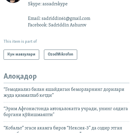
Skype: assadrskype
Email: sadriddin61@gmail.com
Facebook: Sadriddin Ashurov
This item is part of
Кун мавзулари
OzodMikrofon
Алоқадор
“Гемодиализ билан яшайдиган беморларнинг дорилари
жуда қимматлаб кетди”
“Эрим Афғонистонда автоҳалокатга учради, унинг олдига
боргани қўйишмаяпти"
“Кобальт” эгаси акамга биров “Нексия-3” да содир этган