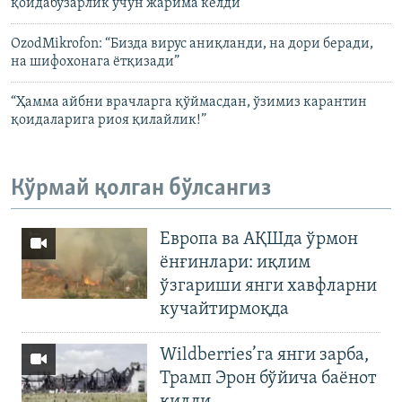
қоидабузарлик учун жарима келди”
OzodMikrofon: “Бизда вирус аниқланди, на дори беради,
на шифохонага ётқизади”
“Ҳамма айбни врачларга қўймасдан, ўзимиз карантин
қоидаларига риоя қилайлик!”
Кўрмай қолган бўлсангиз
Европа ва АҚШда ўрмон
ёнғинлари: иқлим
ўзгариши янги хавфларни
кучайтирмоқда
Wildberries’га янги зарба,
Трамп Эрон бўйича баёнот
қилди