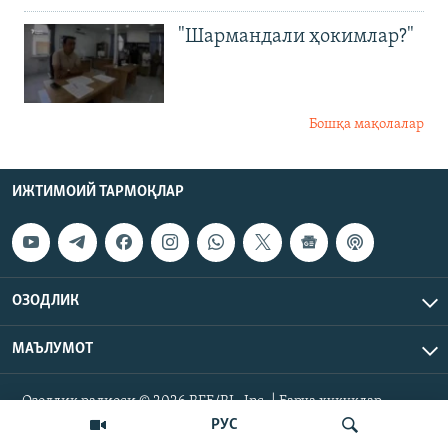
"Шармандали ҳокимлар?"
Бошқа мақолалар
ИЖТИМОИЙ ТАРМОҚЛАР
ОЗОДЛИК
МАЪЛУМОТ
Озодлик радиоси © 2026 RFE/RL, Inc. | Барча ҳуқуқлар
ҳимояланган.
РУС