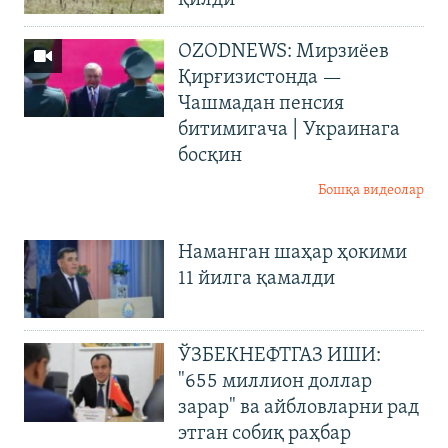
OZODNEWS: Мирзиёев
Қирғизистонда —
Чашмадан пенсия
битимигача | Украинага
босқин
Бошқа видеолар
Наманган шаҳар ҳокими
11 йилга қамалди
ЎЗБЕКНЕФТГАЗ ИШИ:
"655 миллион доллар
зарар" ва айбловларни рад
этган собиқ раҳбар