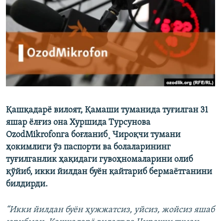
Қашқадарё вилоят, Қамаши туманида туғилган 31
яшар ёлғиз она Хуршида Турсунова
OzodMikrofonга боғланиб¸ Чироқчи тумани
ҳокимлиги ўз паспорти ва болаларининг
туғилганлик ҳақидаги гувоҳномаларини олиб
қўйиб, икки йилдан буён қайтариб бермаëтганини
билдирди.
“Икки йилдан буён ҳужжатсиз, уйсиз, жойсиз яшаб